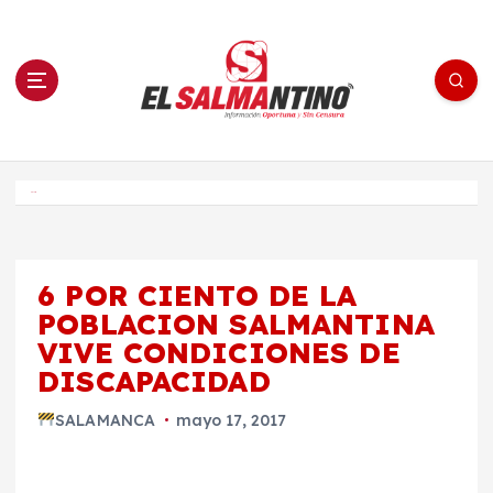
S
a
l
t
a
r
a
l
c
o
El Salmantino - medios/noticias/editorial
n
t
e
Inicio
n
i
d
o
6 POR CIENTO DE LA
POBLACION SALMANTINA
VIVE CONDICIONES DE
DISCAPACIDAD
SALAMANCA
mayo 17, 2017