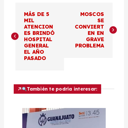
N
MÁS DE 5
MOSCOS
a
MIL
SE
ATENCION
CONVIERT
ES BRINDÓ
EN EN
v
HOSPITAL
GRAVE
GENERAL
PROBLEMA
e
EL AÑO
PASADO
g
a
c
También te podría interesar:
i
ó