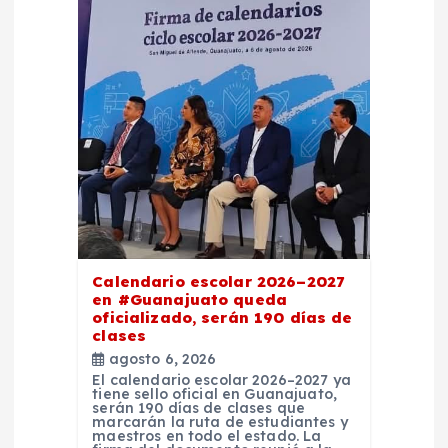
n
d
e
e
n
t
Calendario escolar 2026–2027
en #Guanajuato queda
r
oficializado, serán 190 días de
clases
a
agosto 6, 2026
El calendario escolar 2026–2027 ya
tiene sello oficial en Guanajuato,
d
serán 190 días de clases que
marcarán la ruta de estudiantes y
maestros en todo el estado. La