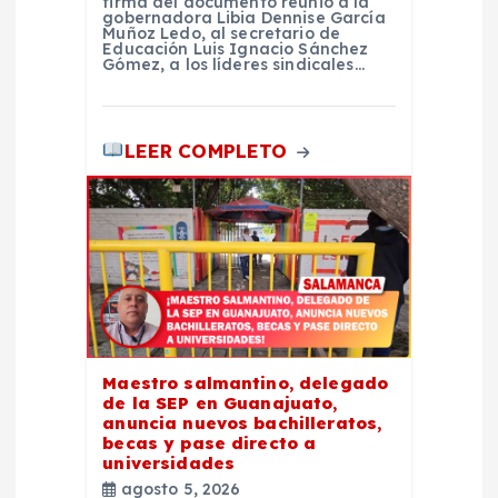
a
firma del documento reunió a la
gobernadora Libia Dennise García
Muñoz Ledo, al secretario de
Educación Luis Ignacio Sánchez
s
Gómez, a los líderes sindicales…
LEER COMPLETO
Maestro salmantino, delegado
de la SEP en Guanajuato,
anuncia nuevos bachilleratos,
becas y pase directo a
universidades
agosto 5, 2026