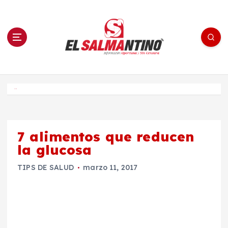
S
a
l
t
a
r
a
l
c
o
El Salmantino - medios/noticias/editorial
n
t
e
Inicio
n
i
d
o
7 alimentos que reducen
la glucosa
TIPS DE SALUD
marzo 11, 2017