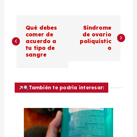
N
Qué debes
Síndrome
a
comer de
de ovario
acuerdo a
poliquístic
tu tipo de
o
v
sangre
e
g
También te podría interesar:
a
c
i