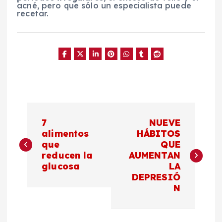
acné, pero que sólo un especialista puede
recetar.
N
7
NUEVE
a
alimentos
HÁBITOS
que
QUE
reducen la
AUMENTAN
v
glucosa
LA
DEPRESIÓ
e
N
g