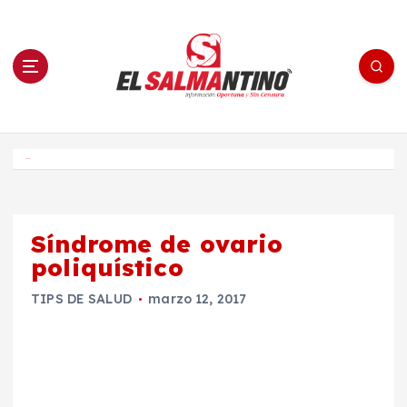
S
a
l
t
a
r
a
l
c
o
El Salmantino - medios/noticias/editorial
n
t
e
Inicio
n
i
d
o
Síndrome de ovario
poliquístico
TIPS DE SALUD
marzo 12, 2017