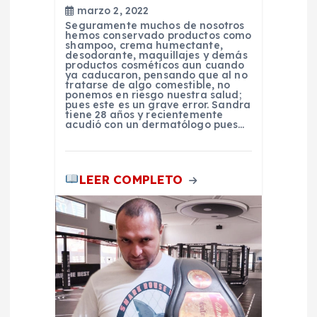
t
marzo 2, 2022
Seguramente muchos de nosotros
hemos conservado productos como
r
shampoo, crema humectante,
desodorante, maquillajes y demás
productos cosméticos aun cuando
a
ya caducaron, pensando que al no
tratarse de algo comestible, no
ponemos en riesgo nuestra salud;
pues este es un grave error. Sandra
d
tiene 28 años y recientemente
acudió con un dermatólogo pues…
a
s
LEER COMPLETO