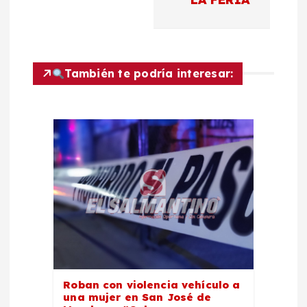
ó
n
También te podría interesar:
d
e
e
n
t
r
Roban con violencia vehículo a
a
una mujer en San José de