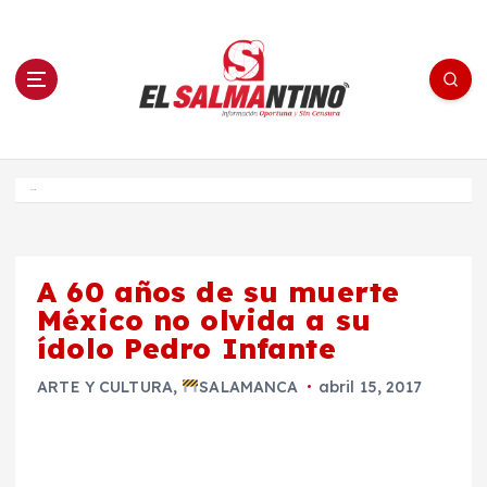
S
a
l
t
a
r
a
l
c
o
El Salmantino - medios/noticias/editorial
n
t
e
Inicio
n
i
d
o
A 60 años de su muerte
México no olvida a su
ídolo Pedro Infante
ARTE Y CULTURA
,
SALAMANCA
abril 15, 2017