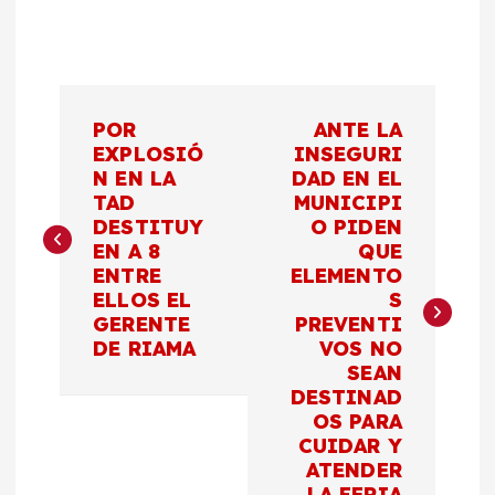
N
POR
ANTE LA
a
EXPLOSIÓ
INSEGURI
N EN LA
DAD EN EL
TAD
MUNICIPI
v
DESTITUY
O PIDEN
EN A 8
QUE
e
ENTRE
ELEMENTO
ELLOS EL
S
g
GERENTE
PREVENTI
DE RIAMA
VOS NO
a
SEAN
DESTINAD
c
OS PARA
CUIDAR Y
ATENDER
i
LA FERIA