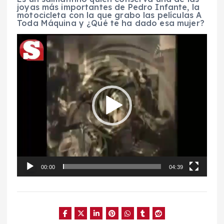
joyas más importantes de Pedro Infante, la
motocicleta con la que grabo las películas A
Toda Máquina y ¿Qué te ha dado esa mujer?
R
e
p
r
o
d
u
c
t
o
r
d
e
v
í
d
e
00:00
04:39
o