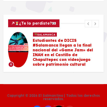
¿Te lo perdiste?
SALAMANCA
Estudiantes de DICIS
#Salamanca llegan a la final
nacional del «Game Jam» del
n
INAH en el Castillo de
n
Chapultepec con videojuego
y
sobre patrimonio cultural
6
Copyright © 2026 El Salmantino | Todos los derechos
reservados.