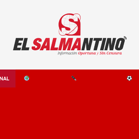
El Salmantino - medios/noticias/editorial
NAL
EL MUNDO
EDITORIALES
D