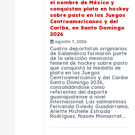
n
el nombre de México y
conquistan plata en hockey
d
sobre pasto en los Juegos
Centroamericanos y del
Caribe, en Santo Domingo
e
2026
agosto 7, 2026
e
Cuatro deportistas originarias
de Salamanca formaron parte
de la selección mexicana
n
femenil de hockey sobre pasto
que conquistó la medalla de
plata en los Juegos
Centroamericanos y del Caribe
t
Santo Domingo 2026,
consolidándose como
referentes del deporte
r
guanajuatense a nivel
internacional. Las salmantinas
Fernanda Oviedo Guadarrama,
Arlette Michelle Estrada
a
Rodríguez, Naomi Monserrat…