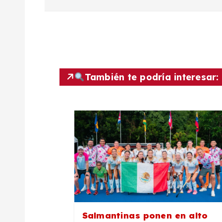
a
v
e
g
También te podría interesar:
a
c
i
ó
Salmantinas ponen en alto