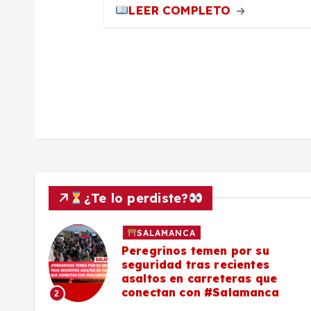
d
LEER COMPLETO
a
s
¿Te lo perdiste?
SALAMANCA
lo a
Peregrinos temen por su
seguridad tras recientes
asaltos en carreteras que
conectan con #Salamanca
2