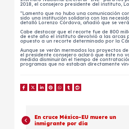
2018, el consejero presidente del instituto, 
“Lamento que no hubo una comunicación con 
sido una institución solidaria con las neces
detalló Lorenzo Córdova, añadió que se ver
Cabe destacar que el recorte fue de 800 mil
de este año el instituto devolvió a las arcas
opuesto a un recorte determinado por la Cá
Aunque se verán mermados los proyectos del 
el presidente consejero aclaró que éste no v
medida disminuirán el tiempo de contrataci
programas que no estaban directamente vinc
N
En cruce México-EU muere un
inmigrante por día