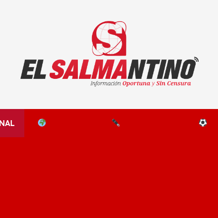
El Salmantino - medios/noticias/editorial
NAL
EL MUNDO
EDITORIALES
D