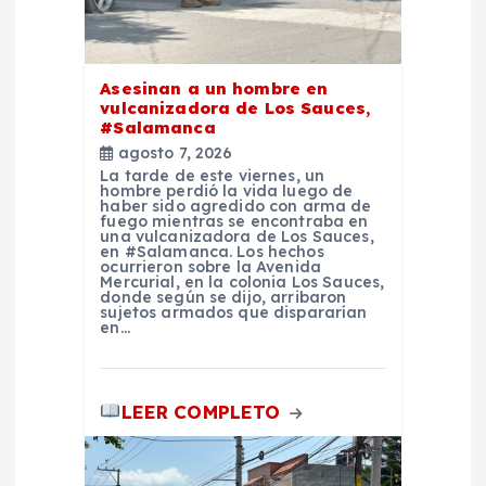
n
d
Asesinan a un hombre en
e
vulcanizadora de Los Sauces,
#Salamanca
e
agosto 7, 2026
La tarde de este viernes, un
hombre perdió la vida luego de
n
haber sido agredido con arma de
fuego mientras se encontraba en
una vulcanizadora de Los Sauces,
t
en #Salamanca. Los hechos
ocurrieron sobre la Avenida
Mercurial, en la colonia Los Sauces,
donde según se dijo, arribaron
r
sujetos armados que dispararían
en…
a
d
LEER COMPLETO
a