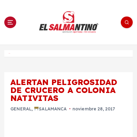
S
a
l
t
a
r
a
l
c
o
El Salmantino - medios/noticias/editorial
n
t
e
Inicio
n
i
d
o
ALERTAN PELIGROSIDAD
DE CRUCERO A COLONIA
NATIVITAS
GENERAL
,
SALAMANCA
noviembre 28, 2017