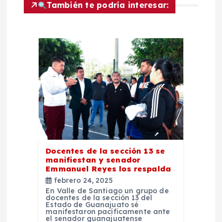
También te podría interesar:
i
ó
n
d
e
e
Docentes de la sección 13 se
n
manifiestan y senador
Emmanuel Reyes los respalda
t
febrero 24, 2025
En Valle de Santiago un grupo de
docentes de la sección 13 del
r
Estado de Guanajuato sé
manifestaron pacíficamente ante
el senador guanajuatense