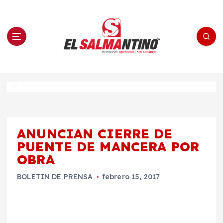
S
a
l
t
a
r
a
l
c
o
El Salmantino - medios/noticias/editorial
n
t
e
Inicio
n
i
d
o
ANUNCIAN CIERRE DE
PUENTE DE MANCERA POR
OBRA
BOLETIN DE PRENSA
febrero 15, 2017