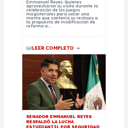
Emmanuel Reyes. Quienes
a
aprovecharon su visita durante la
celebración de los juegos
magisteriales para sacar una
d
manta que contenía su rechazo a
la propuesta de modificación de
reforma a…
a
s
LEER COMPLETO
SENADOR EMMANUEL REYES
RESPALDÓ LA LUCHA
ESTUDIANTIL POR SEGURIDAD