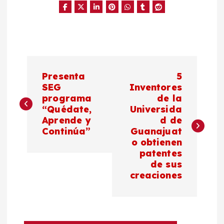
N
Presenta
5
a
SEG
Inventores
programa
de la
“Quédate,
Universida
v
Aprende y
d de
Continúa”
Guanajuat
e
o obtienen
patentes
g
de sus
creaciones
a
c