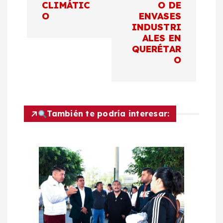
g
CLIMÁTIC
O DE
O
ENVASES
a
INDUSTRI
ALES EN
c
QUERÉTAR
O
i
ó
También te podría interesar:
n
d
e
e