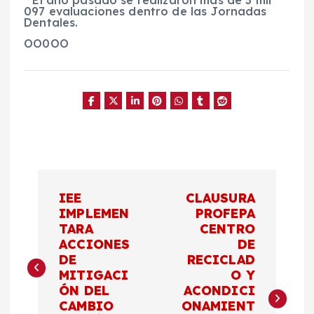
* El año pasado se realizaron más de 3 mil
097 evaluaciones dentro de las Jornadas
Dentales.
OO0OO
N
IEE
CLAUSURA
a
IMPLEMEN
PROFEPA
TARA
CENTRO
ACCIONES
DE
v
DE
RECICLAD
MITIGACI
O Y
e
ÓN DEL
ACONDICI
CAMBIO
ONAMIENT