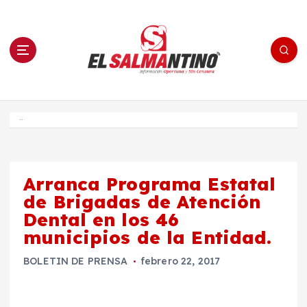
S
a
l
t
a
r
a
l
c
o
El Salmantino - medios/noticias/editorial
n
t
e
Inicio
n
i
d
o
Arranca Programa Estatal
de Brigadas de Atención
Dental en los 46
municipios de la Entidad.
BOLETIN DE PRENSA
febrero 22, 2017