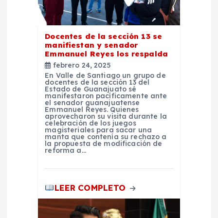
n
t
Docentes de la sección 13 se
r
manifiestan y senador
Emmanuel Reyes los respalda
febrero 24, 2025
a
En Valle de Santiago un grupo de
docentes de la sección 13 del
Estado de Guanajuato sé
d
manifestaron pacíficamente ante
el senador guanajuatense
Emmanuel Reyes. Quienes
a
aprovecharon su visita durante la
celebración de los juegos
magisteriales para sacar una
manta que contenía su rechazo a
s
la propuesta de modificación de
reforma a…
LEER COMPLETO