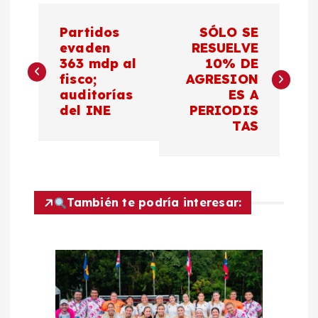
N
Partidos
SÓLO SE
a
evaden
RESUELVE
363 mdp al
10% DE
fisco;
AGRESION
v
auditorías
ES A
del INE
PERIODIS
e
TAS
g
a
También te podría interesar:
c
i
ó