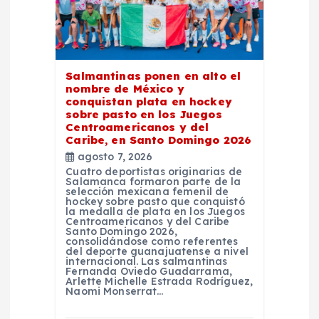
n
d
e
Salmantinas ponen en alto el
nombre de México y
conquistan plata en hockey
e
sobre pasto en los Juegos
Centroamericanos y del
Caribe, en Santo Domingo 2026
n
agosto 7, 2026
Cuatro deportistas originarias de
t
Salamanca formaron parte de la
selección mexicana femenil de
hockey sobre pasto que conquistó
la medalla de plata en los Juegos
r
Centroamericanos y del Caribe
Santo Domingo 2026,
consolidándose como referentes
a
del deporte guanajuatense a nivel
internacional. Las salmantinas
Fernanda Oviedo Guadarrama,
Arlette Michelle Estrada Rodríguez,
d
Naomi Monserrat…