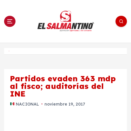
S
a
l
t
a
r
a
l
c
o
El Salmantino - medios/noticias/editorial
n
t
e
Inicio
n
i
d
o
Partidos evaden 363 mdp
al fisco; auditorías del
INE
NACIONAL
noviembre 19, 2017