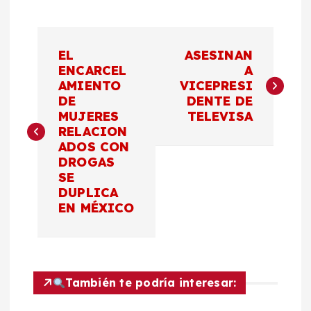
N
EL
ASESINAN
a
ENCARCEL
A
AMIENTO
VICEPRESI
DE
DENTE DE
v
MUJERES
TELEVISA
RELACION
e
ADOS CON
DROGAS
g
SE
DUPLICA
a
EN MÉXICO
c
i
También te podría interesar: