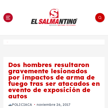
S
a
l
t
a
r
a
l
c
o
El Salmantino - medios/noticias/editorial
n
t
e
Inicio
n
i
d
o
Dos hombres resultaron
gravemente lesionados
por impactos de arma de
fuego tras ser atacados en
evento de exposición de
autos
POLICIACA
noviembre 26, 2017