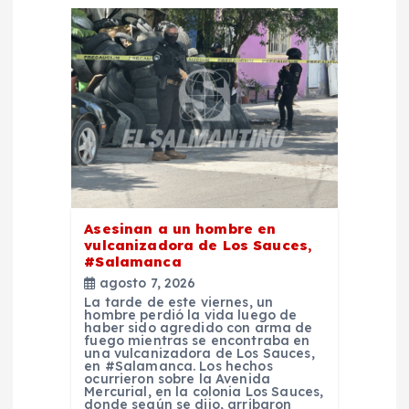
n
d
e
e
n
t
Asesinan a un hombre en
vulcanizadora de Los Sauces,
#Salamanca
r
agosto 7, 2026
La tarde de este viernes, un
a
hombre perdió la vida luego de
haber sido agredido con arma de
fuego mientras se encontraba en
una vulcanizadora de Los Sauces,
d
en #Salamanca. Los hechos
ocurrieron sobre la Avenida
Mercurial, en la colonia Los Sauces,
donde según se dijo, arribaron