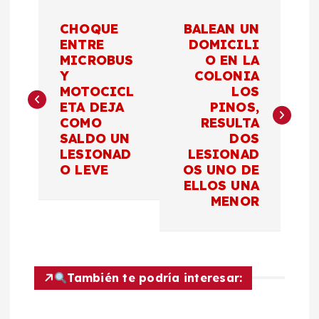
N
CHOQUE
BALEAN UN
a
ENTRE
DOMICILI
MICROBUS
O EN LA
Y
COLONIA
v
MOTOCICL
LOS
ETA DEJA
PINOS,
e
COMO
RESULTA
SALDO UN
DOS
g
LESIONAD
LESIONAD
O LEVE
OS UNO DE
a
ELLOS UNA
MENOR
c
i
También te podría interesar:
ó