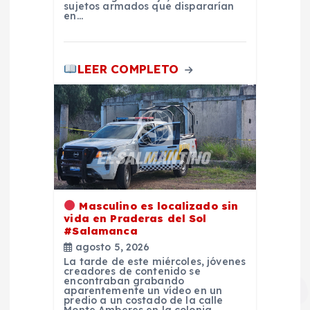
a
sujetos armados que dispararían
en…
s
LEER COMPLETO
Masculino es localizado sin
vida en Praderas del Sol
#Salamanca
agosto 5, 2026
La tarde de este miércoles, jóvenes
creadores de contenido se
encontraban grabando
aparentemente un vídeo en un
predio a un costado de la calle
Monte Amberes en la colonia