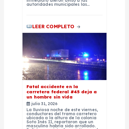
inmediato dieron aviso a las
s
autoridades municipales las…
LEER COMPLETO
Fatal accidente en la
carretera federal #45 deja a
un hombre sin vida
julio 31, 2026
La lluviosa noche de este viernes,
conductores del tramo carretero
ubicado a la altura de la colonia
Soto Inés II, reportaron que un
masculino habría sido arrollado.