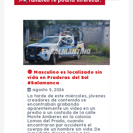
También te podría interesar:
d
e
e
n
t
Masculino es localizado sin
vida en Praderas del Sol
r
#Salamanca
agosto 5, 2026
a
La tarde de este miércoles, jóvenes
creadores de contenido se
encontraban grabando
d
aparentemente un vídeo en un
predio a un costado de la calle
Monte Amberes en la colonia
Lomas del Prado, cuando
a
encontraron por accidente el
cuerpo de un hombre sin vida. De