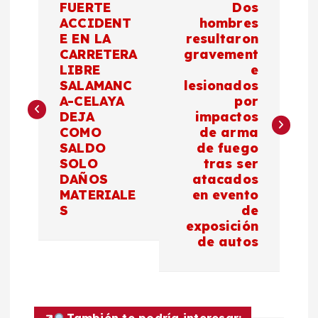
FUERTE
Dos
a
ACCIDENT
hombres
E EN LA
resultaron
CARRETERA
gravement
v
LIBRE
e
SALAMANC
lesionados
e
A-CELAYA
por
DEJA
impactos
g
COMO
de arma
SALDO
de fuego
a
SOLO
tras ser
DAÑOS
atacados
c
MATERIALE
en evento
S
de
exposición
i
de autos
ó
n