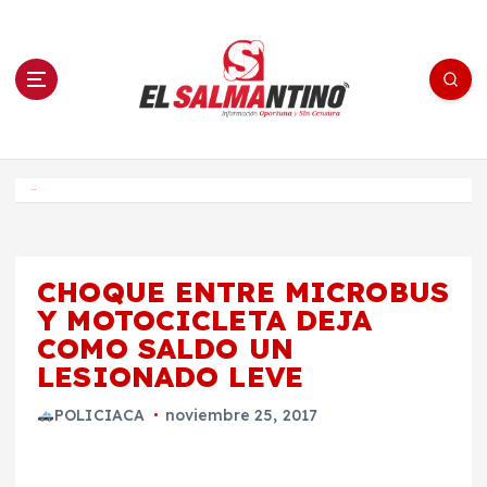
S
a
l
t
a
r
a
l
c
o
El Salmantino - medios/noticias/editorial
n
t
e
Inicio
n
i
d
o
CHOQUE ENTRE MICROBUS
Y MOTOCICLETA DEJA
COMO SALDO UN
LESIONADO LEVE
POLICIACA
noviembre 25, 2017