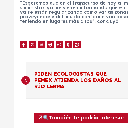
“Esperemos que en el transcurso de hoy a m
suministro, ya me vienen informando que en l
ya se están regularizando como varias zona
proveyéndose del líquido conforme van pasan
teniendo en lugares más altos”, concluyó.
N
PIDEN ECOLOGISTAS QUE
PEMEX ATIENDA LOS DAÑOS AL
a
RÍO LERMA
v
e
También te podría interesar: