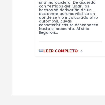
e
una motocicleta. De acuerdo
con testigos del lugar, los
hechos se derivarían de un
accidente automovilístico en
n
donde se vio involucrado otro
automóvil, cuyas
características se desconocen
t
hasta el momento. Al sitio
llegaron…
r
LEER COMPLETO
a
d
a
s