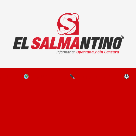
El Salmantino - medios/noticias/editorial
NAL
EL MUNDO
EDITORIALES
D