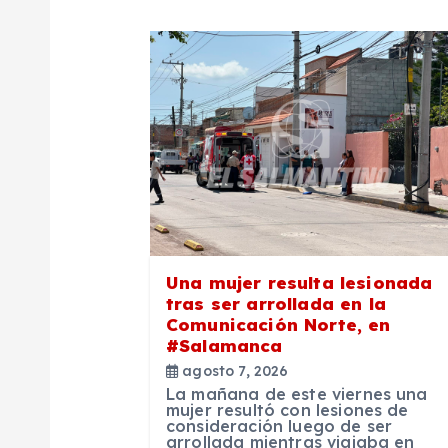
g
a
c
i
ó
Una mujer resulta lesionada
n
tras ser arrollada en la
Comunicación Norte, en
d
#Salamanca
agosto 7, 2026
La mañana de este viernes una
e
mujer resultó con lesiones de
consideración luego de ser
arrollada mientras viajaba en