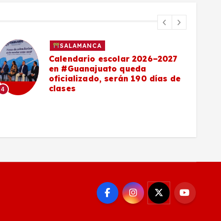
SALAMANCA
Calendario escolar 2026–2027
en #Guanajuato queda
oficializado, serán 190 días de
clases
4
5