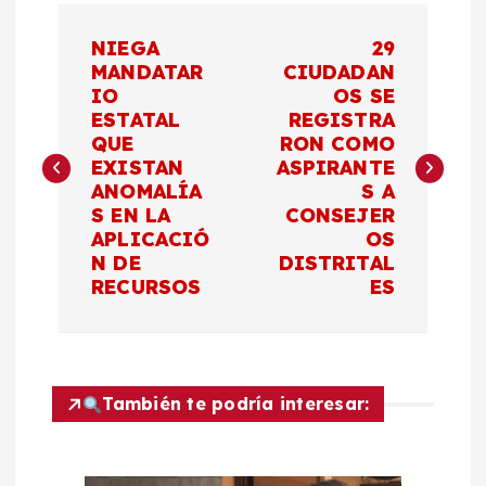
N
NIEGA
29
a
MANDATAR
CIUDADAN
IO
OS SE
ESTATAL
REGISTRA
v
QUE
RON COMO
EXISTAN
ASPIRANTE
e
ANOMALÍA
S A
S EN LA
CONSEJER
g
APLICACIÓ
OS
N DE
DISTRITAL
a
RECURSOS
ES
c
i
También te podría interesar:
ó