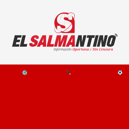
El Salmantino - medios/noticias/editorial
NAL
EL MUNDO
EDITORIALES
D