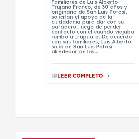
Familiares de Luis Alberto
Trujano Franco, de 30 años y
t
originario de San Luis Potosí,
solicitan el apoyo de la
ciudadanía para dar con su
paradero, luego de perder
r
contacto con él cuando viajaba
rumbo a Irapuato. De acuerdo
con sus familiares, Luis Alberto
a
salió de San Luis Potosí
alrededor de las…
d
LEER COMPLETO
a
s