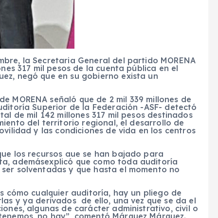
mbre, la Secretaria General del partido MORENA
ones 317 mil pesos de la cuenta pública en el
ez, negó que en su gobierno exista un
de MORENA señaló que de 2 mil 339 millones de
uditoría Superior de la Federación -ASF- detectó
tal de mil 142 millones 317 mil pesos destinados
nto del territorio regional, el desarrollo de
vilidad y las condiciones de vida en los centros
que los recursos aue se han bajado para
ta, ademásexplicó que como toda auditoría
 ser solventadas y que hasta el momento no
es cómo cualquier auditoría, hay un pliego de
as y ya derivados de ello, una vez que se da el
ones, algunas de carácter administrativo, civil o
 tenemos, no hay”, comentó Márquez Márquez.