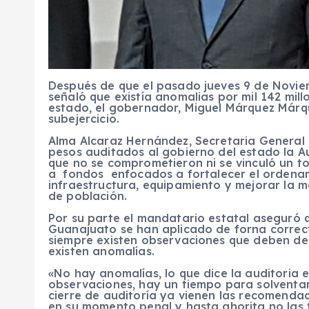
Después de que el pasado jueves 9 de Novie
señaló que existía anomalias por mil 142 mill
estado, el gobernador, Miguel Márquez Márqu
subejercicio.
Alma Alcaraz Hernández, Secretaria General 
pesos auditados al gobierno del estado la A
que no se comprometieron ni se vinculó un to
a fondos enfocados a fortalecer el ordenamie
infraestructura, equipamiento y mejorar la mo
de población.
Por su parte el mandatario estatal aseguró 
Guanajuato se han aplicado de forna correc
siempre existen observaciones que deben de
existen anomalías.
«No hay anomalías, lo que dice la auditoria 
observaciones, hay un tiempo para solventarl
cierre de auditoría ya vienen las recomendaci
en su momento penal y hasta ahorita no las