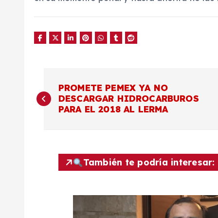
N
PROMETE PEMEX YA NO
DESCARGAR HIDROCARBUROS
a
PARA EL 2018 AL LERMA
v
e
También te podría interesar:
g
a