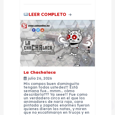
n
t
LEER COMPLETO
r
a
d
a
La Chachalaca
s
julio 26, 2026
Mis compas buen dominguito
tengan todos ustedes!!! Está
semana fue… mmm… cómo
describirlo??? Ya seee!!! Fue como
un verdadero circo en el que los
animadores de nariz roja, cara
pintada y zapatos enormes fueron
quienes dieron las notas, y miren
que no escatimaron en trucos y en