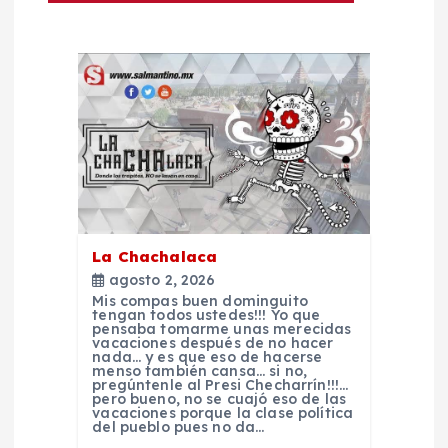
g
a
c
i
ó
n
La Chachalaca
agosto 2, 2026
d
Mis compas buen dominguito
tengan todos ustedes!!! Yo que
pensaba tomarme unas merecidas
e
vacaciones después de no hacer
nada… y es que eso de hacerse
menso también cansa… si no,
pregúntenle al Presi Checharrín!!!…
e
pero bueno, no se cuajó eso de las
vacaciones porque la clase política
del pueblo pues no da…