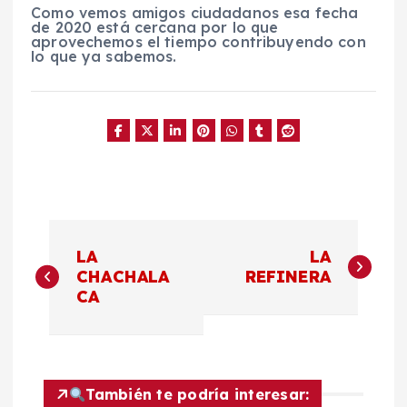
Como vemos amigos ciudadanos esa fecha
de 2020 está cercana por lo que
aprovechemos el tiempo contribuyendo con
lo que ya sabemos.
N
LA
LA
a
CHACHALA
REFINERA
CA
v
e
También te podría interesar: