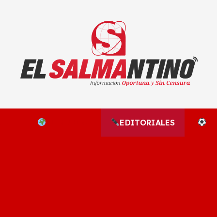
El Salmantino - medios/noticias/editorial
NAL
EL MUNDO
EDITORIALES
D