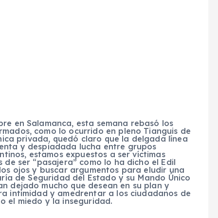
mbre en Salamanca, esta semana rebasó los
rmados, como lo ocurrido en pleno Tianguis de
ínica privada, quedó claro que la delgada línea
uenta y despiadada lucha entre grupos
antinos, estamos expuestos a ser víctimas
 de ser “pasajera” como lo ha dicho el Edil
 los ojos y buscar argumentos para eludir una
taría de Seguridad del Estado y su Mando Único
han dejado mucho que desean en su plan y
ra intimidad y amedrentar a los ciudadanos de
 el miedo y la inseguridad.