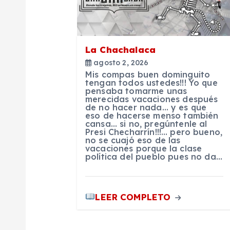
c
i
La Chachalaca
ó
agosto 2, 2026
Mis compas buen dominguito
n
tengan todos ustedes!!! Yo que
pensaba tomarme unas
merecidas vacaciones después
de no hacer nada… y es que
d
eso de hacerse menso también
cansa… si no, pregúntenle al
Presi Checharrín!!!… pero bueno,
e
no se cuajó eso de las
vacaciones porque la clase
política del pueblo pues no da…
e
n
LEER COMPLETO