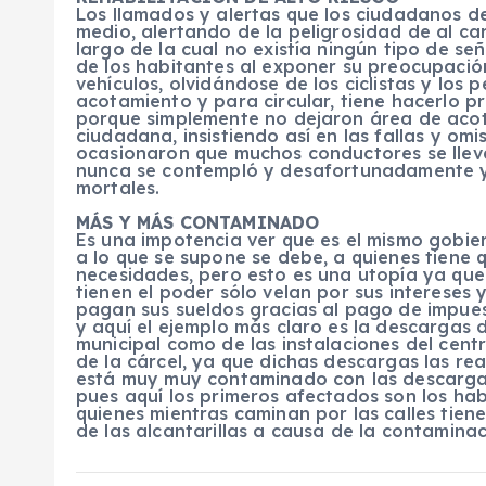
Los llamados y alertas que los ciudadanos d
medio, alertando de la peligrosidad de al ca
largo de la cual no existía ningún tipo de s
de los habitantes al exponer su preocupación
vehículos, olvidándose de los ciclistas y lo
acotamiento y para circular, tiene hacerlo 
porque simplemente no dejaron área de acot
ciudadana, insistiendo así en las fallas y omi
ocasionaron que muchos conductores se lleva
nunca se contempló y desafortunadamente y
mortales.
MÁS Y MÁS CONTAMINADO
Es una impotencia ver que es el mismo gobie
a lo que se supone se debe, a quienes tiene 
necesidades, pero esto es una utopía ya que
tienen el poder sólo velan por sus intereses
pagan sus sueldos gracias al pago de impues
y aquí el ejemplo más claro es la descargas 
municipal como de las instalaciones del cent
de la cárcel, ya que dichas descargas las rea
está muy muy contaminado con las descarga
pues aquí los primeros afectados son los ha
quienes mientras caminan por las calles tiene
de las alcantarillas a causa de la contaminac