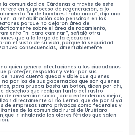
e la comunidad de Cárdenas a través de este
rretera en su proceso de regeneración, a lo
eñalamiento “ni de hombres trabajando”, dijo uno
 en la rehabilitación solo pensaron en los
s peatones porque no dejaron área de
prácticamente sobre el área de rodamiento,
amiento “ni para caminar”, señaló otra
siones que a lo largo de la ejecución
ran el susto de su vida, porque la seguridad
a tuvo consecuencias, lamentablemente
rno quien genera afectaciones a los ciudadanos
que proteger, respaldar y velar por sus
 de nueva cuenta queda visible que quienes
 y no por los de sus gobernados que son quienes
tos, para prueba basta un botón, dicen por ahí,
de desechos que realizan tanto del rastro
ro de reinserción social, para entendernos mejor,
lizan directamente al río Lerma, que de por sí ya
s de empresas tanto privadas como federales y
bitantes de la comunidad rural de Uruétaro
n que ir inhalando los olores fétidos que salen
ión.