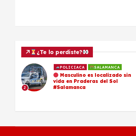
t
r
a
d
¿Te lo perdiste?
a
POLICIACA
SALAMANCA
ado
Masculino es localizado sin
vida en Praderas del Sol
s
os,
#Salamanca
2