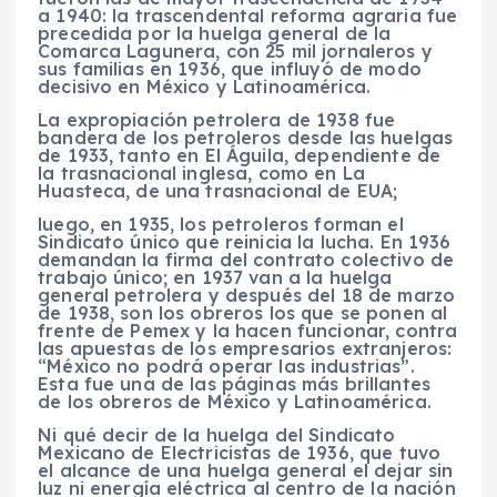
a 1940: la trascendental reforma agraria fue
precedida por la huelga general de la
Comarca Lagunera, con 25 mil jornaleros y
sus familias en 1936, que influyó de modo
decisivo en México y Latinoamérica.
La expropiación petrolera de 1938 fue
bandera de los petroleros desde las huelgas
de 1933, tanto en El Águila, dependiente de
la trasnacional inglesa, como en La
Huasteca, de una trasnacional de EUA;
luego, en 1935, los petroleros forman el
Sindicato único que reinicia la lucha. En 1936
demandan la firma del contrato colectivo de
trabajo único; en 1937 van a la huelga
general petrolera y después del 18 de marzo
de 1938, son los obreros los que se ponen al
frente de Pemex y la hacen funcionar, contra
las apuestas de los empresarios extranjeros:
“México no podrá operar las industrias”.
Esta fue una de las páginas más brillantes
de los obreros de México y Latinoamérica.
Ni qué decir de la huelga del Sindicato
Mexicano de Electricistas de 1936, que tuvo
el alcance de una huelga general el dejar sin
luz ni energía eléctrica al centro de la nación