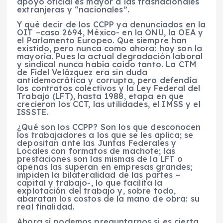
apoyo oficial es mayor a las trasnacionales
extranjeras y “nacionales”.
Y qué decir de los CCPP ya denunciados en la
OIT –caso 2694, México- en la ONU, la OEA y
el Parlamento Europeo. Que siempre han
existido, pero nunca como ahora: hoy son la
mayoría. Pues la actual degradación laboral
y sindical nunca había caído tanto. La CTM
de Fidel Velázquez era sin duda
antidemocrática y corrupta, pero defendía
los contratos colectivos y la Ley Federal del
Trabajo (LFT), hasta 1988, etapa en que
crecieron los CCT, las utilidades, el IMSS y el
ISSSTE.
¿Qué son los CCPP? Son los que desconocen
los trabajadores a los que se les aplica; se
depositan ante las Juntas Federales y
Locales con formatos de machote; las
prestaciones son las mismas de la LFT o
apenas las superan en empresas grandes;
impiden la bilateralidad de las partes –
capital y trabajo-, lo que facilita la
explotación del trabajo y, sobre todo,
abaratan los costos de la mano de obra: su
real finalidad.
Ahora sí podemos preguntarnos si es cierta