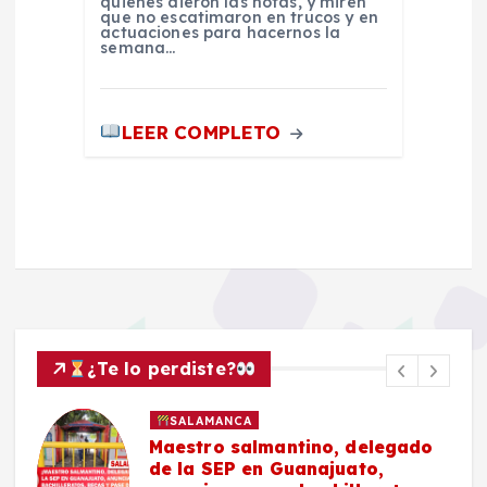
quienes dieron las notas, y miren
que no escatimaron en trucos y en
actuaciones para hacernos la
semana…
LEER COMPLETO
¿Te lo perdiste?
POLICIACA
SALAMANCA
, delegado
Masculino es localizad
uato,
vida en Praderas del Sol