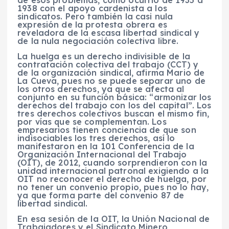
de esos problemas, como ocurrió de 1935 a
1938 con el apoyo cardenista a los
sindicatos. Pero también la casi nula
expresión de la protesta obrera es
reveladora de la escasa libertad sindical y
de la nula negociación colectiva libre.
La huelga es un derecho indivisible de la
contratación colectiva del trabajo (CCT) y
de la organización sindical, afirma Mario de
La Cueva, pues no se puede separar uno de
los otros derechos, ya que se afecta al
conjunto en su función básica: “armonizar los
derechos del trabajo con los del capital”. Los
tres derechos colectivos buscan el mismo fin,
por vías que se complementan. Los
empresarios tienen conciencia de que son
indisociables los tres derechos, así lo
manifestaron en la 101 Conferencia de la
Organización Internacional del Trabajo
(OIT), de 2012, cuando sorprendieron con la
unidad internacional patronal exigiendo a la
OIT no reconocer el derecho de huelga, por
no tener un convenio propio, pues no lo hay,
ya que forma parte del convenio 87 de
libertad sindical.
En esa sesión de la OIT, la Unión Nacional de
Trabajadores y el Sindicato Minero