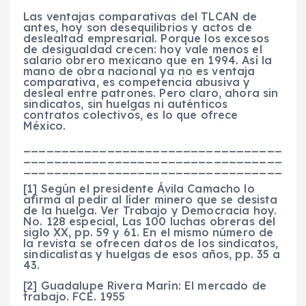
Las ventajas comparativas del TLCAN de
antes, hoy son desequilibrios y actos de
deslealtad empresarial. Porque los excesos
de desigualdad crecen: hoy vale menos el
salario obrero mexicano que en 1994. Así la
mano de obra nacional ya no es ventaja
comparativa, es competencia abusiva y
desleal entre patrones. Pero claro, ahora sin
sindicatos, sin huelgas ni auténticos
contratos colectivos, es lo que ofrece
México.
__________________________________
__________________________________
__________________________________
[1] Según el presidente Ávila Camacho lo
afirma al pedir al líder minero que se desista
de la huelga. Ver Trabajo y Democracia hoy.
No. 128 especial, Las 100 luchas obreras del
siglo XX, pp. 59 y 61. En el mismo número de
la revista se ofrecen datos de los sindicatos,
sindicalistas y huelgas de esos años, pp. 35 a
43.
[2] Guadalupe Rivera Marín: El mercado de
trabajo. FCE. 1955