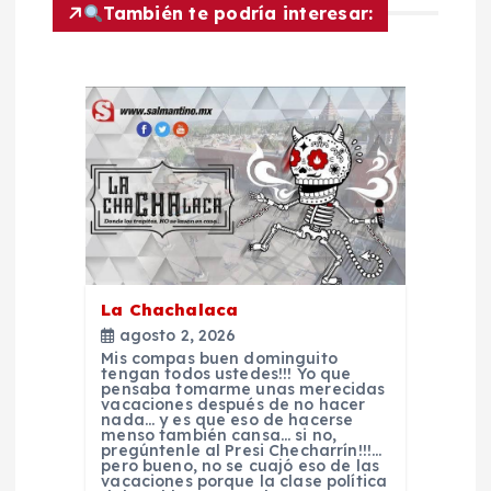
e
También te podría interesar:
g
a
c
i
ó
La Chachalaca
n
agosto 2, 2026
Mis compas buen dominguito
d
tengan todos ustedes!!! Yo que
pensaba tomarme unas merecidas
vacaciones después de no hacer
nada… y es que eso de hacerse
e
menso también cansa… si no,
pregúntenle al Presi Checharrín!!!…
pero bueno, no se cuajó eso de las
vacaciones porque la clase política