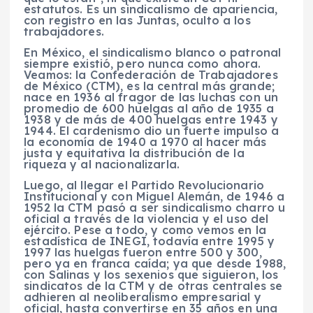
estatutos. Es un sindicalismo de apariencia,
con registro en las Juntas, oculto a los
trabajadores.
En México, el sindicalismo blanco o patronal
siempre existió, pero nunca como ahora.
Veamos: la Confederación de Trabajadores
de México (CTM), es la central más grande;
nace en 1936 al fragor de las luchas con un
promedio de 600 huelgas al año de 1935 a
1938 y de más de 400 huelgas entre 1943 y
1944. El cardenismo dio un fuerte impulso a
la economía de 1940 a 1970 al hacer más
justa y equitativa la distribución de la
riqueza y al nacionalizarla.
Luego, al llegar el Partido Revolucionario
Institucional y con Miguel Alemán, de 1946 a
1952 la CTM pasó a ser sindicalismo charro u
oficial a través de la violencia y el uso del
ejército. Pese a todo, y como vemos en la
estadística de INEGI, todavía entre 1995 y
1997 las huelgas fueron entre 500 y 300,
pero ya en franca caída; ya que desde 1988,
con Salinas y los sexenios que siguieron, los
sindicatos de la CTM y de otras centrales se
adhieren al neoliberalismo empresarial y
oficial, hasta convertirse en 35 años en una