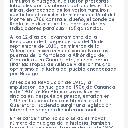
tumultos o huelgas, que fueron protestas
laborales por los abusos patronales en las
minas, destacando de los varios tumultos
que hubo: el de miles de mineros de Real del
Monte en 1766 contra el dueño, el conde de
Regla, que disminuyó los ingresos de los
trabajadores para subir las ganancias.
A los 12 días del levantamiento de la
Revolución de Independencia del 16 de
septiembre de 1810, los mineros de la
Valenciana hicieron volar con pólvora las
puertas de la fortaleza la Alhóndiga de
Granaditas en Guanajuato, que no podía
tirar las tropas de Allende y dieron mucho
optimismo a la lucha del pueblo encabezada
por Hidalgo.
Antes de la Revolución de 1910, la
impulsaron las huelgas de 1906 de Cananea
y de 1907 de Río Blanco cuyos líderes
sindicales, después de presos, estarían en
1917 en los debates constituyentes de
Querétaro, haciendo surgir una legislación
laboral de vanguardia internacional.
En el cardenismo no sólo se da el mayor
número de huelgas de la historia, también
fueron las de mayor trascendencia de 1934