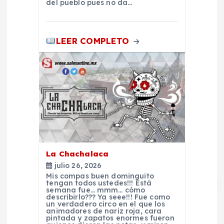
e
del pueblo pues no da…
n
LEER COMPLETO
t
r
a
d
a
La Chachalaca
julio 26, 2026
s
Mis compas buen dominguito
tengan todos ustedes!!! Está
semana fue… mmm… cómo
describirlo??? Ya seee!!! Fue como
un verdadero circo en el que los
animadores de nariz roja, cara
pintada y zapatos enormes fueron