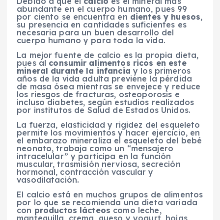
Debido a que el
calcio
es el mineral más
abundante en el cuerpo humano, pues 99
por ciento se encuentra en
dientes y huesos
,
su presencia en cantidades suficientes es
necesaria para un buen desarrollo del
cuerpo humano y para toda la vida.
La mejor fuente de calcio es la propia dieta,
pues al
consumir alimentos ricos en este
mineral durante la infancia
y los primeros
años de la vida adulta previene la pérdida
de masa ósea mientras se envejece y reduce
los riesgos de fracturas, osteoporosis e
incluso diabetes, según estudios realizados
por institutos de Salud de Estados Unidos.
La fuerza, elasticidad y rigidez del esqueleto
permite los movimientos y hacer ejercicio, en
el embarazo mineraliza el esqueleto del bebé
neonato, trabaja como un “mensajero
intracelular” y participa en la función
muscular, trasmisión nerviosa, secreción
hormonal, contracción vascular y
vasodilatación.
El calcio está en muchos grupos de alimentos
por lo que se recomienda una dieta variada
con
productos lácteos
como leche,
mantequilla, crema, queso y yogurt, hojas