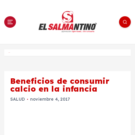
S
a
l
t
a
r
a
l
c
o
El Salmantino - medios/noticias/editorial
n
t
e
Inicio
n
i
d
o
Beneficios de consumir
calcio en la infancia
SALUD
noviembre 4, 2017