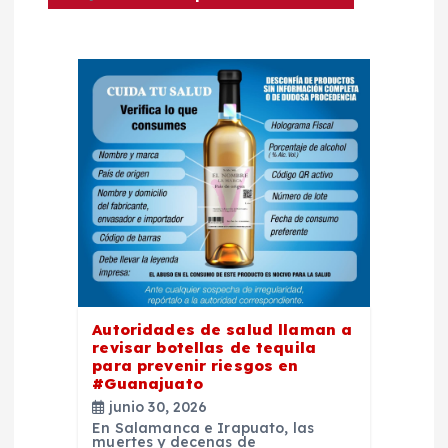
c
i
ó
n
d
e
e
Autoridades de salud llaman a
n
revisar botellas de tequila
para prevenir riesgos en
t
#Guanajuato
junio 30, 2026
En Salamanca e Irapuato, las
muertes y decenas de