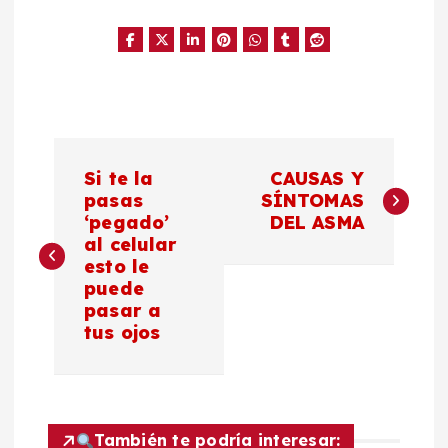
N
Si te la
CAUSAS Y
a
pasas
SÍNTOMAS
‘pegado’
DEL ASMA
al celular
v
esto le
puede
e
pasar a
tus ojos
g
a
También te podría interesar: