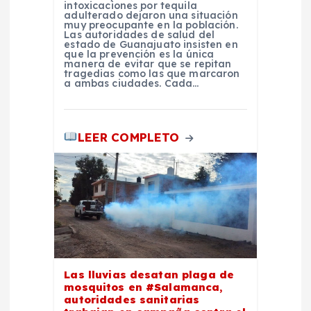
r
intoxicaciones por tequila
adulterado dejaron una situación
a
muy preocupante en la población.
Las autoridades de salud del
estado de Guanajuato insisten en
que la prevención es la única
d
manera de evitar que se repitan
tragedias como las que marcaron
a ambas ciudades. Cada…
a
s
LEER COMPLETO
Las lluvias desatan plaga de
mosquitos en #Salamanca,
autoridades sanitarias