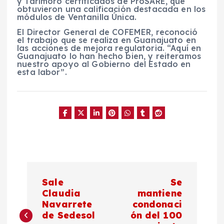
y Tarimoro certificados de ProSARE, que
obtuvieron una calificación destacada en los
módulos de Ventanilla Única.
El Director General de COFEMER, reconoció
el trabajo que se realiza en Guanajuato en
las acciones de mejora regulatoria. “Aquí en
Guanajuato lo han hecho bien, y reiteramos
nuestro apoyo al Gobierno del Estado en
esta labor”.
N
Sale
Se
a
Claudia
mantiene
Navarrete
condonaci
de Sedesol
ón del 100
v