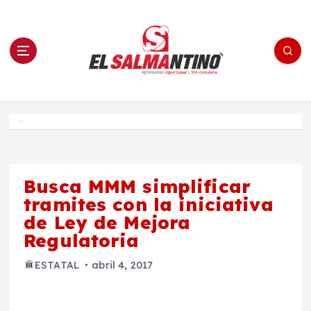
S
a
l
t
a
r
a
l
c
o
El Salmantino - medios/noticias/editorial
n
t
e
Inicio
n
i
d
o
Busca MMM simplificar
tramites con la iniciativa
de Ley de Mejora
Regulatoria
ESTATAL
abril 4, 2017