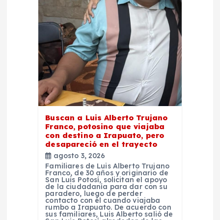
e
n
t
r
a
Buscan a Luis Alberto Trujano
Franco, potosino que viajaba
d
con destino a Irapuato, pero
desapareció en el trayecto
agosto 3, 2026
a
Familiares de Luis Alberto Trujano
Franco, de 30 años y originario de
San Luis Potosí, solicitan el apoyo
s
de la ciudadanía para dar con su
paradero, luego de perder
contacto con él cuando viajaba
rumbo a Irapuato. De acuerdo con
sus familiares, Luis Alberto salió de