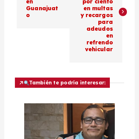
en
por ciento
Guanajuat
en multas
e
o
y recargos
para
g
adeudos
en
a
refrendo
vehicular
c
i
También te podría interesar:
ó
n
d
e