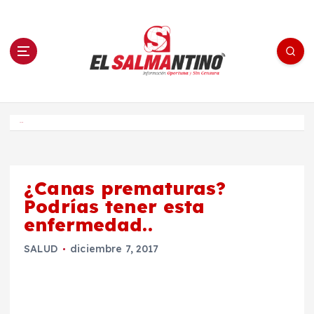
S
a
l
t
a
r
a
l
c
o
El Salmantino - medios/noticias/editorial
n
t
e
Inicio
n
i
d
o
¿Canas prematuras?
Podrías tener esta
enfermedad..
SALUD
diciembre 7, 2017