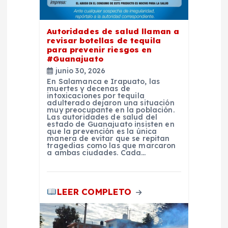
n
Autoridades de salud llaman a
t
revisar botellas de tequila
para prevenir riesgos en
#Guanajuato
r
junio 30, 2026
En Salamanca e Irapuato, las
a
muertes y decenas de
intoxicaciones por tequila
adulterado dejaron una situación
muy preocupante en la población.
d
Las autoridades de salud del
estado de Guanajuato insisten en
que la prevención es la única
a
manera de evitar que se repitan
tragedias como las que marcaron
a ambas ciudades. Cada…
s
LEER COMPLETO