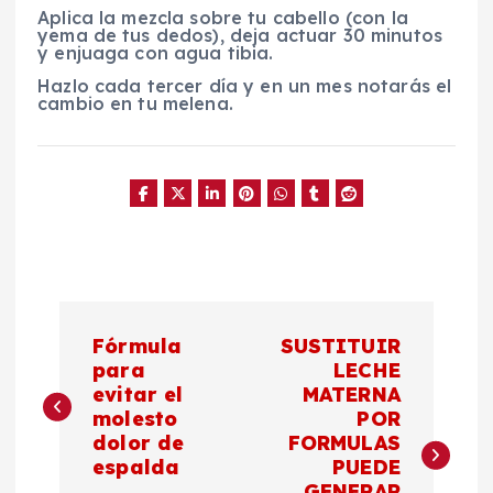
Aplica la mezcla sobre tu cabello (con la
yema de tus dedos), deja actuar 30 minutos
y enjuaga con agua tibia.
Hazlo cada tercer día y en un mes notarás el
cambio en tu melena.
N
Fórmula
SUSTITUIR
a
para
LECHE
evitar el
MATERNA
molesto
POR
v
dolor de
FORMULAS
espalda
PUEDE
e
GENERAR