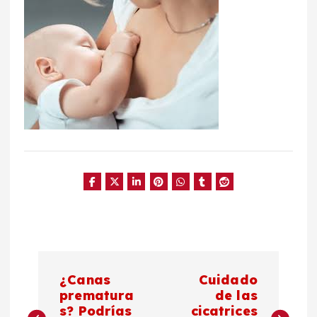
N
¿Canas
Cuidado
a
prematura
de las
s? Podrías
cicatrices