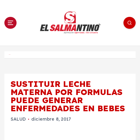
S
a
l
t
a
r
a
l
c
o
El Salmantino - medios/noticias/editorial
n
t
e
Inicio
n
i
d
o
SUSTITUIR LECHE
MATERNA POR FORMULAS
PUEDE GENERAR
ENFERMEDADES EN BEBES
SALUD
diciembre 8, 2017