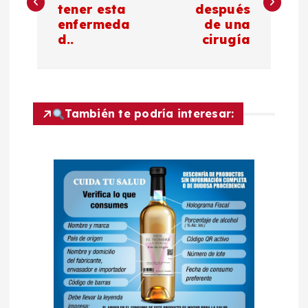
tener esta
después
v
enfermeda
de una
d..
cirugía
e
g
a
También te podría interesar:
c
i
ó
n
d