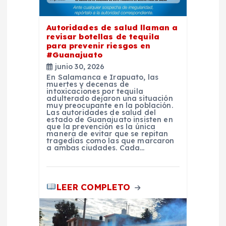
e
e
Autoridades de salud llaman a
revisar botellas de tequila
para prevenir riesgos en
n
#Guanajuato
junio 30, 2026
t
En Salamanca e Irapuato, las
muertes y decenas de
intoxicaciones por tequila
adulterado dejaron una situación
r
muy preocupante en la población.
Las autoridades de salud del
estado de Guanajuato insisten en
a
que la prevención es la única
manera de evitar que se repitan
tragedias como las que marcaron
a ambas ciudades. Cada…
d
a
LEER COMPLETO
s