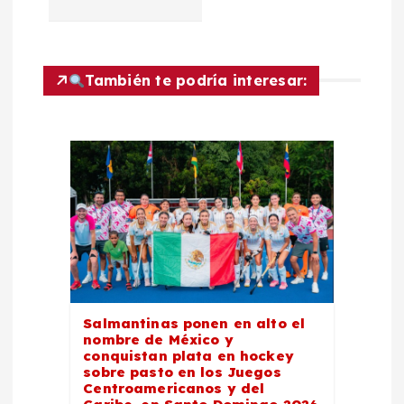
i
ó
También te podría interesar:
n
d
e
e
n
Salmantinas ponen en alto el
t
nombre de México y
conquistan plata en hockey
sobre pasto en los Juegos
r
Centroamericanos y del