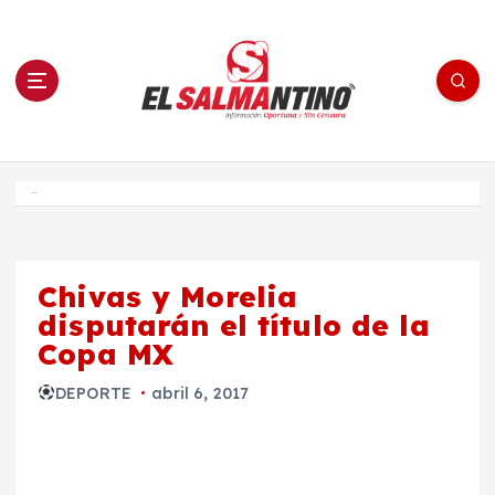
S
a
l
t
a
r
a
l
c
o
El Salmantino - medios/noticias/editorial
n
t
e
Inicio
n
i
d
o
Chivas y Morelia
disputarán el título de la
Copa MX
DEPORTE
abril 6, 2017