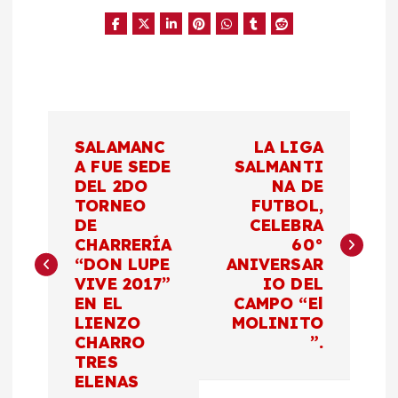
N
SALAMANC
LA LIGA
a
A FUE SEDE
SALMANTI
DEL 2DO
NA DE
TORNEO
FUTBOL,
v
DE
CELEBRA
CHARRERÍA
60°
e
“DON LUPE
ANIVERSAR
VIVE 2017”
IO DEL
g
EN EL
CAMPO “El
LIENZO
MOLINITO
a
CHARRO
”.
TRES
c
ELENAS