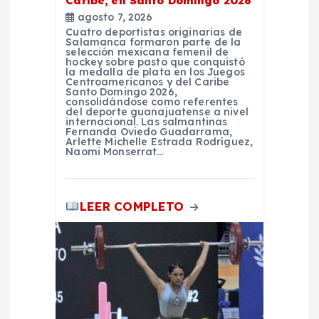
Caribe, en Santo Domingo 2026
a
agosto 7, 2026
Cuatro deportistas originarias de
Salamanca formaron parte de la
d
selección mexicana femenil de
hockey sobre pasto que conquistó
la medalla de plata en los Juegos
Centroamericanos y del Caribe
a
Santo Domingo 2026,
consolidándose como referentes
del deporte guanajuatense a nivel
s
internacional. Las salmantinas
Fernanda Oviedo Guadarrama,
Arlette Michelle Estrada Rodríguez,
Naomi Monserrat…
LEER COMPLETO