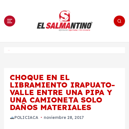
S
a
l
t
a
r
a
l
c
o
El Salmantino - medios/noticias/editorial
n
t
e
Inicio
n
i
d
o
CHOQUE EN EL
LIBRAMIENTO IRAPUATO-
VALLE ENTRE UNA PIPA Y
UNA CAMIONETA SOLO
DAÑOS MATERIALES
POLICIACA
noviembre 28, 2017