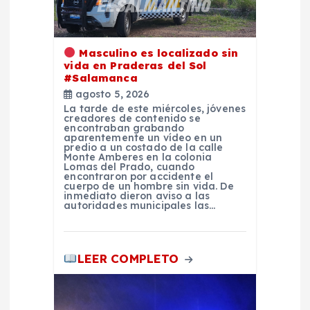
e
n
Masculino es localizado sin
t
vida en Praderas del Sol
#Salamanca
agosto 5, 2026
r
La tarde de este miércoles, jóvenes
creadores de contenido se
encontraban grabando
a
aparentemente un vídeo en un
predio a un costado de la calle
Monte Amberes en la colonia
d
Lomas del Prado, cuando
encontraron por accidente el
cuerpo de un hombre sin vida. De
inmediato dieron aviso a las
a
autoridades municipales las…
s
LEER COMPLETO