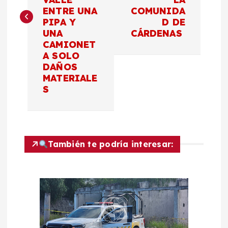
e
ENTRE UNA
COMUNIDA
PIPA Y
D DE
g
UNA
CÁRDENAS
CAMIONET
a
A SOLO
DAÑOS
c
MATERIALE
S
i
ó
También te podría interesar:
n
d
e