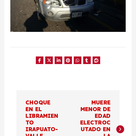
N
CHOQUE
MUERE
a
EN EL
MENOR DE
LIBRAMIEN
EDAD
TO
ELECTROC
v
IRAPUATO-
UTADO EN
VALLE
LA