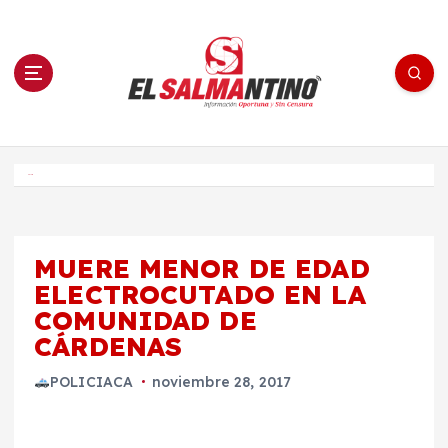
S
a
l
t
a
r
a
l
c
o
El Salmantino - medios/noticias/editorial
n
t
e
Inicio
n
i
d
o
MUERE MENOR DE EDAD
ELECTROCUTADO EN LA
COMUNIDAD DE
CÁRDENAS
POLICIACA
noviembre 28, 2017