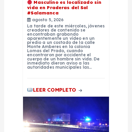
Masculino es localizado sin
t
vida en Praderas del Sol
#Salamanca
agosto 5, 2026
r
La tarde de este miércoles, jóvenes
creadores de contenido se
encontraban grabando
a
aparentemente un vídeo en un
predio a un costado de la calle
Monte Amberes en la colonia
d
Lomas del Prado, cuando
encontraron por accidente el
cuerpo de un hombre sin vida. De
inmediato dieron aviso a las
a
autoridades municipales las…
s
LEER COMPLETO