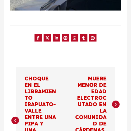
N
CHOQUE
MUERE
a
EN EL
MENOR DE
LIBRAMIEN
EDAD
TO
ELECTROC
v
IRAPUATO-
UTADO EN
VALLE
LA
e
ENTRE UNA
COMUNIDA
PIPA Y
D DE
g
UNA
CÁRDENAS