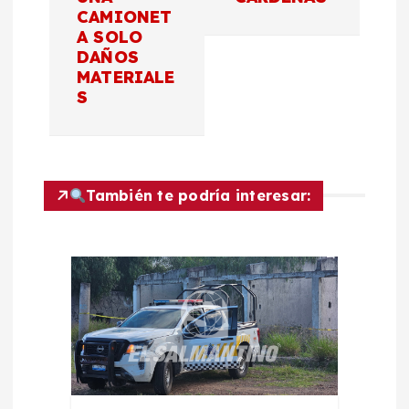
CAMIONET
a
A SOLO
DAÑOS
c
MATERIALE
S
i
ó
También te podría interesar:
n
d
e
e
n