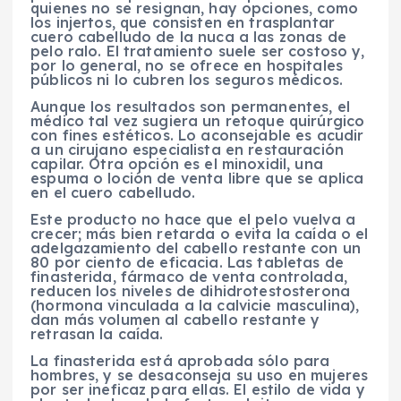
quienes no se resignan, hay opciones, como
los injertos, que consisten en trasplantar
cuero cabelludo de la nuca a las zonas de
pelo ralo. El tratamiento suele ser costoso y,
por lo general, no se ofrece en hospitales
públicos ni lo cubren los seguros médicos.
Aunque los resultados son permanentes, el
médico tal vez sugiera un retoque quirúrgico
con fines estéticos. Lo aconsejable es acudir
a un cirujano especialista en restauración
capilar. Otra opción es el minoxidil, una
espuma o loción de venta libre que se aplica
en el cuero cabelludo.
Este producto no hace que el pelo vuelva a
crecer; más bien retarda o evita la caída o el
adelgazamiento del cabello restante con un
80 por ciento de eficacia. Las tabletas de
finasterida, fármaco de venta controlada,
reducen los niveles de dihidrotestosterona
(hormona vinculada a la calvicie masculina),
dan más volumen al cabello restante y
retrasan la caída.
La finasterida está aprobada sólo para
hombres, y se desaconseja su uso en mujeres
por ser ineficaz para ellas. El estilo de vida y