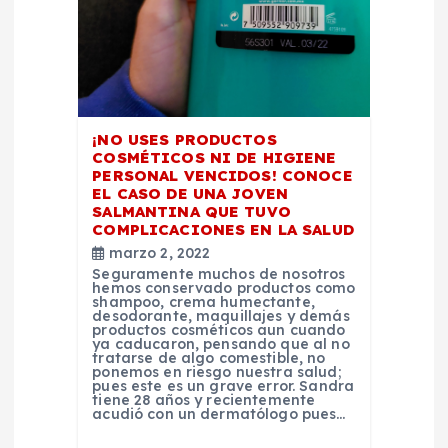
n
d
e
¡NO USES PRODUCTOS
COSMÉTICOS NI DE HIGIENE
e
PERSONAL VENCIDOS! CONOCE
EL CASO DE UNA JOVEN
SALMANTINA QUE TUVO
n
COMPLICACIONES EN LA SALUD
marzo 2, 2022
t
Seguramente muchos de nosotros
hemos conservado productos como
shampoo, crema humectante,
r
desodorante, maquillajes y demás
productos cosméticos aun cuando
ya caducaron, pensando que al no
tratarse de algo comestible, no
a
ponemos en riesgo nuestra salud;
pues este es un grave error. Sandra
tiene 28 años y recientemente
d
acudió con un dermatólogo pues…