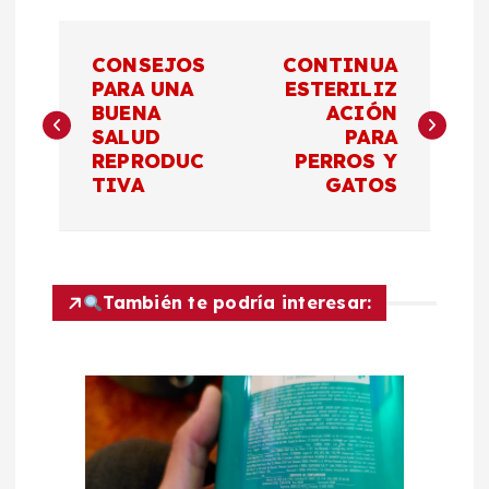
N
CONSEJOS
CONTINUA
a
PARA UNA
ESTERILIZ
BUENA
ACIÓN
SALUD
PARA
v
REPRODUC
PERROS Y
TIVA
GATOS
e
g
a
También te podría interesar:
c
i
ó