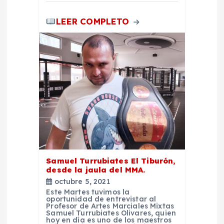
a
LEER COMPLETO
s
Samuel Turrubiates El Tiburón,
desde la jaula del MMA.
octubre 5, 2021
Este Martes tuvimos la
oportunidad de entrevistar al
Profesor de Artes Marciales Mixtas
Samuel Turrubiates Olivares, quien
hoy en día es uno de los maestros