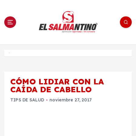
S
a
l
t
a
r
a
l
c
o
El Salmantino - medios/noticias/editorial
n
t
e
Inicio
n
i
d
o
CÓMO LIDIAR CON LA
CAÍDA DE CABELLO
TIPS DE SALUD
noviembre 27, 2017