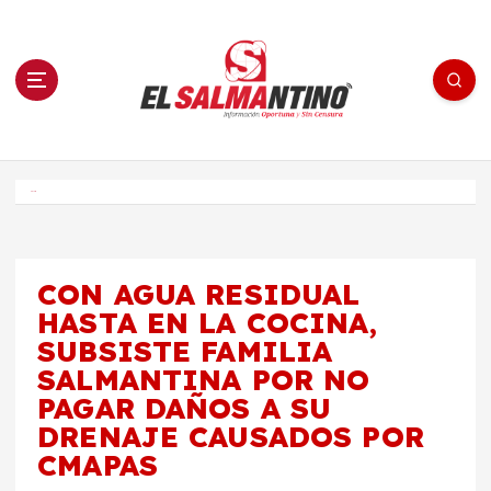
S
a
l
t
a
r
a
l
c
o
El Salmantino - medios/noticias/editorial
n
t
e
Inicio
n
i
d
o
CON AGUA RESIDUAL
HASTA EN LA COCINA,
SUBSISTE FAMILIA
SALMANTINA POR NO
PAGAR DAÑOS A SU
DRENAJE CAUSADOS POR
CMAPAS