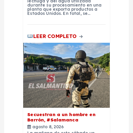
a
lechuga y del agua utilizada
durante su procesamiento en una
planta que exporta productos a
d
Estados Unidos. En total, se…
a
LEER COMPLETO
s
Secuestran a un hombre en
Barrón, #Salamanca
agosto 8, 2026