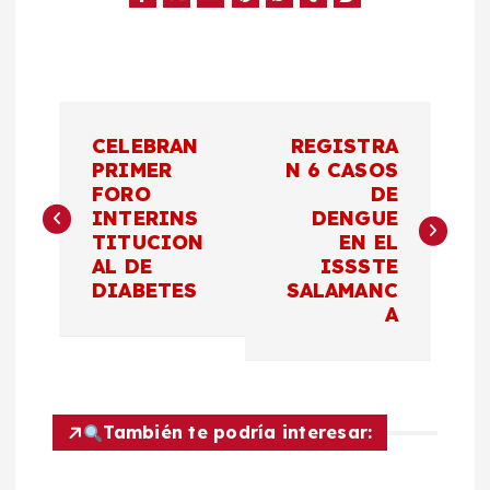
N
CELEBRAN
REGISTRA
a
PRIMER
N 6 CASOS
FORO
DE
INTERINS
DENGUE
v
TITUCION
EN EL
AL DE
ISSSTE
e
DIABETES
SALAMANC
A
g
a
c
También te podría interesar: