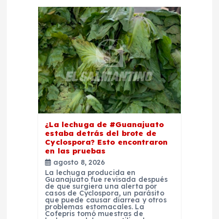
i
ó
n
d
e
e
¿La lechuga de #Guanajuato
estaba detrás del brote de
n
Cyclospora? Esto encontraron
en las pruebas
agosto 8, 2026
t
La lechuga producida en
Guanajuato fue revisada después
de que surgiera una alerta por
r
casos de Cyclospora, un parásito
que puede causar diarrea y otros
problemas estomacales. La
Cofepris tomó muestras de