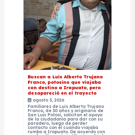
n
d
e
e
n
t
Buscan a Luis Alberto Trujano
Franco, potosino que viajaba
con destino a Irapuato, pero
r
desapareció en el trayecto
agosto 3, 2026
a
Familiares de Luis Alberto Trujano
Franco, de 30 años y originario de
San Luis Potosí, solicitan el apoyo
d
de la ciudadanía para dar con su
paradero, luego de perder
contacto con él cuando viajaba
rumbo a Irapuato. De acuerdo con