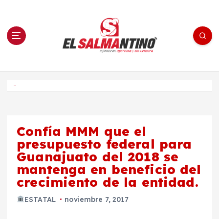
S
a
l
t
a
r
a
l
c
o
El Salmantino - medios/noticias/editorial
n
t
e
Inicio
n
i
d
o
Confía MMM que el
presupuesto federal para
Guanajuato del 2018 se
mantenga en beneficio del
crecimiento de la entidad.
ESTATAL
noviembre 7, 2017