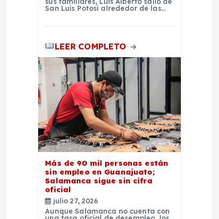
a
sus familiares, Luis Alberto salió de
San Luis Potosí alrededor de las…
s
LEER COMPLETO
Más de 90 mil personas están
sin empleo en Guanajuato;
Salamanca sigue sin cifra
oficial
julio 27, 2026
Aunque Salamanca no cuenta con
una tasa oficial de desempleo, los