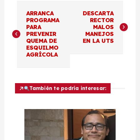
N
ARRANCA
DESCARTA
a
PROGRAMA
RECTOR
PARA
MALOS
PREVENIR
MANEJOS
v
QUEMA DE
EN LA UTS
ESQUILMO
e
AGRÍCOLA
g
a
También te podría interesar:
c
i
ó