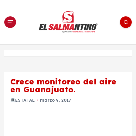
S
a
l
t
a
r
a
l
c
o
El Salmantino - medios/noticias/editorial
n
t
e
Inicio
n
i
d
o
Crece monitoreo del aire
en Guanajuato.
ESTATAL
marzo 9, 2017