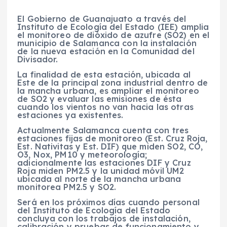
El Gobierno de Guanajuato a través del
Instituto de Ecología del Estado (IEE) amplia
el monitoreo de dióxido de azufre (SO2) en el
municipio de Salamanca con la instalación
de la nueva estación en la Comunidad del
Divisador.
La finalidad de esta estación, ubicada al
Este de la principal zona industrial dentro de
la mancha urbana, es ampliar el monitoreo
de SO2 y evaluar las emisiones de ésta
cuando los vientos no van hacia las otras
estaciones ya existentes.
Actualmente Salamanca cuenta con tres
estaciones fijas de monitoreo (Est. Cruz Roja,
Est. Nativitas y Est. DIF) que miden SO2, CO,
O3, Nox, PM10 y meteorología;
adicionalmente las estaciones DIF y Cruz
Roja miden PM2.5 y la unidad móvil UM2
ubicada al norte de la mancha urbana
monitorea PM2.5 y SO2.
Será en los próximos días cuando personal
del Instituto de Ecología del Estado
concluya con los trabajos de instalación,
calibración y pruebas de funcionamiento y