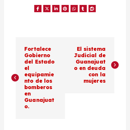
N
Fortalece
El sistema
a
Gobierno
Judicial de
del Estado
Guanajuat
el
o en deuda
v
equipamie
con la
nto de los
mujeres
e
bomberos
en
g
Guanajuat
o.
a
c