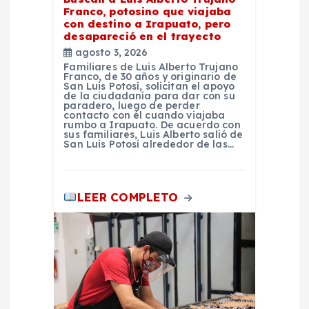
Franco, potosino que viajaba
a
con destino a Irapuato, pero
desapareció en el trayecto
d
agosto 3, 2026
Familiares de Luis Alberto Trujano
Franco, de 30 años y originario de
a
San Luis Potosí, solicitan el apoyo
de la ciudadanía para dar con su
paradero, luego de perder
contacto con él cuando viajaba
s
rumbo a Irapuato. De acuerdo con
sus familiares, Luis Alberto salió de
San Luis Potosí alrededor de las…
LEER COMPLETO