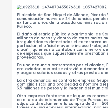
El alcalde de San Miguel de Allende, Ricardo 
comunicación nueve de 24 denuncias penales 
ex funcionarios de la pasada administración
Pureco.
El daño al erario público y patrimonial de S
millones de pesos y dentro de estos malos m
irregularidades detectadas el ex tesorero mun
particular, el oficial mayor e incluso trabaj
albañil, quienes no contaban con dinero y de
de empresas que supuestamente prestaban ser
proveedoras.
En una denuncia presentada por el alcalde, 
era aviador, aun así se atrevió a demandar a
y pagara salarios caídos y otras prestacione
La otra denuncia es contra la empresa Grupo
domicilio fiscal una propiedad a nombre del 
3.5 millones de pesos y la imagen del municip
Otra empresa fantasma de la que es represe
en el área de intendencia de Trejo Pureco, es
adjudicó directamente la compra de 2 mil 500 
través de una empresa intermediaria, por es