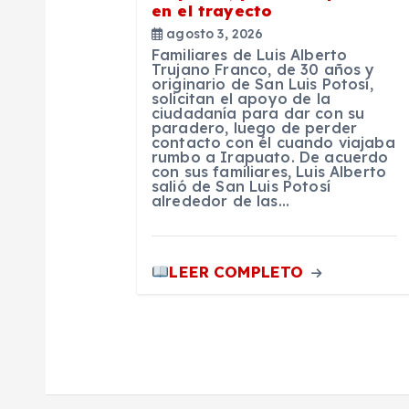
en el trayecto
n
agosto 3, 2026
Familiares de Luis Alberto
t
Trujano Franco, de 30 años y
originario de San Luis Potosí,
solicitan el apoyo de la
ciudadanía para dar con su
r
paradero, luego de perder
contacto con él cuando viajaba
rumbo a Irapuato. De acuerdo
a
con sus familiares, Luis Alberto
salió de San Luis Potosí
alrededor de las…
d
a
LEER COMPLETO
s