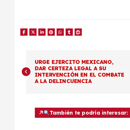
N
URGE EJERCITO MEXICANO,
DAR CERTEZA LEGAL A SU
a
INTERVENCIÓN EN EL COMBATE
A LA DELINCUENCIA
v
e
También te podría interesar:
g