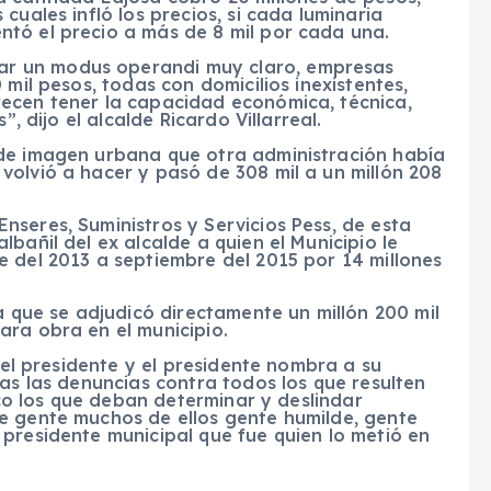
cuales infló los precios, si cada luminaria
tó el precio a más de 8 mil por cada una.
r un modus operandi muy claro, empresas
 mil pesos, todas con domicilios inexistentes,
ecen tener la capacidad económica, técnica,
”, dijo el alcalde Ricardo Villarreal.
 de imagen urbana que otra administración había
olvió a hacer y pasó de 308 mil a un millón 208
seres, Suministros y Servicios Pess, de esta
bañil del ex alcalde a quien el Municipio le
 del 2013 a septiembre del 2015 por 14 millones
a que se adjudicó directamente un millón 200 mil
ara obra en el municipio.
r el presidente y el presidente nombra a su
das las denuncias contra todos los que resulten
lico los que deban determinar y deslindar
e gente muchos de ellos gente humilde, gente
presidente municipal que fue quien lo metió en