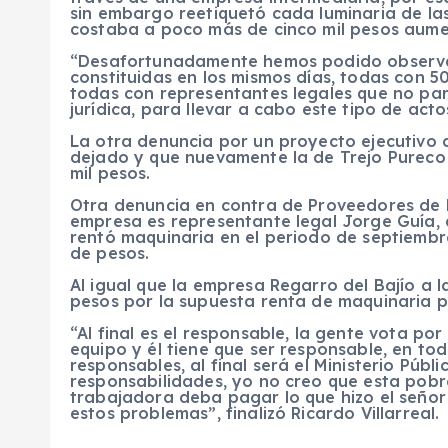
sin embargo reetiquetó cada luminaria de las 
costaba a poco más de cinco mil pesos aumen
“Desafortunadamente hemos podido observa
constituidas en los mismos días, todas con 50
todas con representantes legales que no par
jurídica, para llevar a cabo este tipo de actos
La otra denuncia por un proyecto ejecutivo
dejado y que nuevamente la de Trejo Pureco v
mil pesos.
Otra denuncia en contra de Proveedores de En
empresa es representante legal Jorge Guía, al
rentó maquinaria en el periodo de septiembre
de pesos.
Al igual que la empresa Regarro del Bajío a l
pesos por la supuesta renta de maquinaria p
“Al final es el responsable, la gente vota po
equipo y él tiene que ser responsable, en to
responsables, al final será el Ministerio Púb
responsabilidades, yo no creo que esta pobr
trabajadora deba pagar lo que hizo el señor 
estos problemas”, finalizó Ricardo Villarreal.