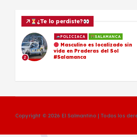
¿Te lo perdiste?
POLICIACA
SALAMANCA
ado
Masculino es localizado sin
vida en Praderas del Sol
os,
#Salamanca
2
Copyright © 2026 El Salmantino | Todos los de