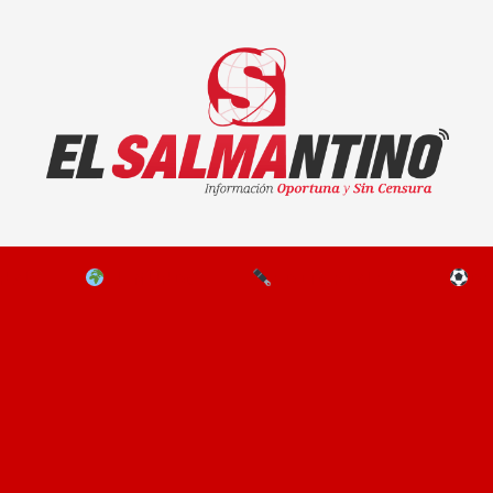
El Salmantino - medios/noticias/editorial
NAL
EL MUNDO
EDITORIALES
D