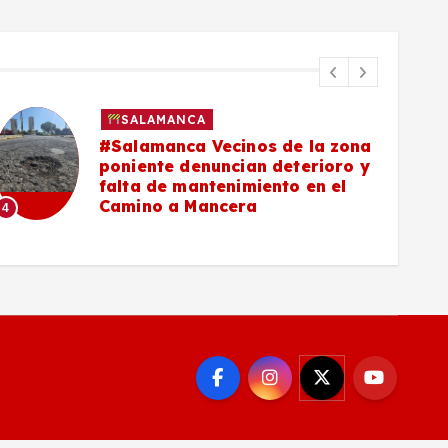
SALAMANCA
#Salamanca Vecinos de la zona
poniente denuncian deterioro y
falta de mantenimiento en el
Camino a Mancera
4
5