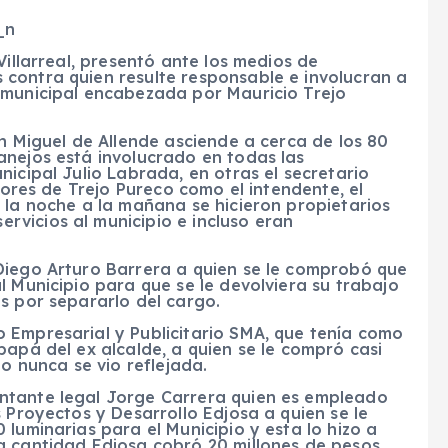
Villarreal, presentó ante los medios de
contra quien resulte responsable e involucran a
 municipal encabezada por Mauricio Trejo
an Miguel de Allende asciende a cerca de los 80
anejos está involucrado en todas las
icipal Julio Labrada, en otras el secretario
adores de Trejo Pureco como el intendente, el
 la noche a la mañana se hicieron propietarios
vicios al municipio e incluso eran
Diego Arturo Barrera a quien se le comprobó que
l Municipio para que se le devolviera su trabajo
s por separarlo del cargo.
 Empresarial y Publicitario SMA, que tenía como
papá del ex alcalde, a quien se le compró casi
io nunca se vio reflejada.
ntante legal Jorge Carrera quien es empleado
 Proyectos y Desarrollo Edjosa a quien se le
luminarias para el Municipio y esta lo hizo a
a cantidad Edjosa cobró 20 millones de pesos,