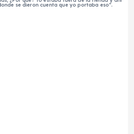
cías, ¿Por qué? Yo estaba fuera de la tienda y ahí
onde se dieron cuenta que yo portaba eso”.