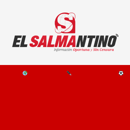
El Salmantino - medios/noticias/editorial
NAL
EL MUNDO
EDITORIALES
D