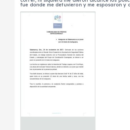
correr, ni siquiera me dieron alcance los poli
fue donde me detuvieron y me esposaron y d