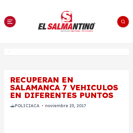
S
a
l
t
a
r
a
l
c
o
El Salmantino - medios/noticias/editorial
n
t
e
Inicio
n
i
d
o
RECUPERAN EN
SALAMANCA 7 VEHICULOS
EN DIFERENTES PUNTOS
POLICIACA
noviembre 23, 2017