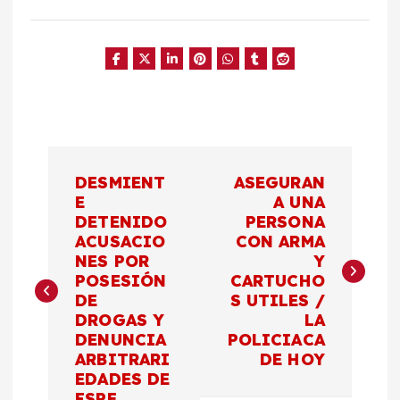
N
DESMIENT
ASEGURAN
a
E
A UNA
DETENIDO
PERSONA
ACUSACIO
CON ARMA
v
NES POR
Y
POSESIÓN
CARTUCHO
e
DE
S UTILES /
DROGAS Y
LA
g
DENUNCIA
POLICIACA
ARBITRARI
DE HOY
a
EDADES DE
FSPE