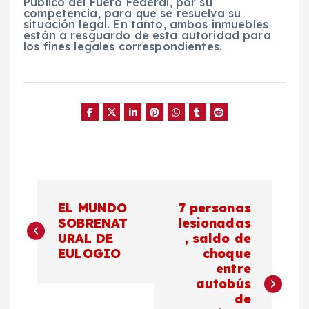
Público del Fuero Federal, por su
competencia, para que se resuelva su
situación legal. En tanto, ambos inmuebles
están a resguardo de esta autoridad para
los fines legales correspondientes.
N
EL MUNDO
7 personas
a
SOBRENAT
lesionadas
URAL DE
, saldo de
EULOGIO
choque
v
entre
autobús
e
de