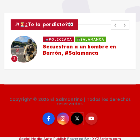
¿Te lo perdiste?
POLICIACA
SALAMANCA
Secuestran a un hombre en
Barrón, #Salamanca
2
Copyright © 2026 El Salmantino | Todos los derechos
reservados.
Social Media Auto Publish
Powered By :
XYZScripts.com