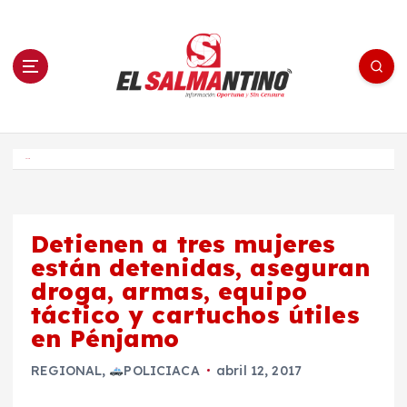
S
a
l
t
a
r
a
l
c
o
El Salmantino - medios/noticias/editorial
n
t
e
Inicio
n
i
d
o
Detienen a tres mujeres
están detenidas, aseguran
droga, armas, equipo
táctico y cartuchos útiles
en Pénjamo
REGIONAL
,
POLICIACA
abril 12, 2017