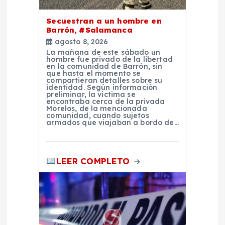
n
Secuestran a un hombre en
t
Barrón, #Salamanca
agosto 8, 2026
La mañana de este sábado un
r
hombre fue privado de la libertad
en la comunidad de Barrón, sin
que hasta el momento se
a
compartieran detalles sobre su
identidad. Según información
preliminar, la víctima se
encontraba cerca de la privada
d
Morelos, de la mencionada
comunidad, cuando sujetos
armados que viajaban a bordo de…
a
s
LEER COMPLETO