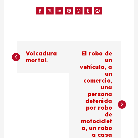
N
Volcadura
El robo de
a
mortal.
un
vehículo, a
un
v
comercio,
una
e
persona
detenida
g
por robo
de
a
motociclet
a, un robo
a casa