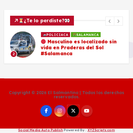
¿Te lo perdiste?
POLICIACA
SALAMANCA
Masculino es localizado sin
vida en Praderas del Sol
#Salamanca
2
Copyright © 2026 El Salmantino | Todos los derechos
reservados.
Social Media Auto Publish
Powered By :
XYZScripts.com