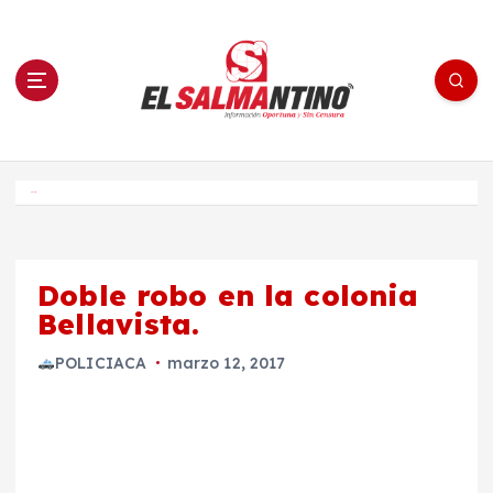
S
a
l
t
a
r
a
l
c
o
El Salmantino - medios/noticias/editorial
n
t
e
Inicio
n
i
d
o
Doble robo en la colonia
Bellavista.
POLICIACA
marzo 12, 2017