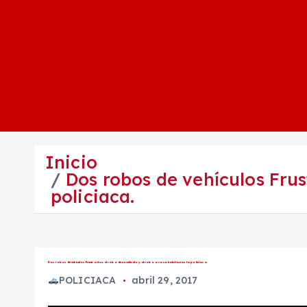
Inicio
Dos robos de vehículos Frus
policiaca.
Dos robos de vehículos Frustrados, el robo de un vehículo y el robo a casa habitación la policiaca.
POLICIACA
abril 29, 2017