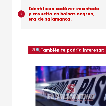
N
Identifican cadáver encintado
y envuelto en bolsas negras,
a
era de salamanca.
v
e
También te podría interesar:
g
a
c
i