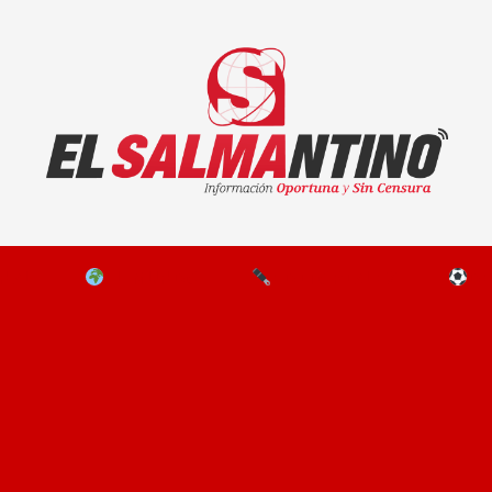
El Salmantino - medios/noticias/editorial
NAL
EL MUNDO
EDITORIALES
D