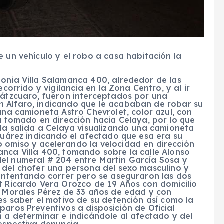
e un vehículo y el robo a casa habitación la
lonia Villa Salamanca 400, alrededor de las
ecorrido y vigilancia en la Zona Centro, y al ir
 Pátzcuaro, fueron interceptados por una
n Alfaro, indicando que le acababan de robar su
una camioneta Astro Chevrolet, color azul, con
ía tomado en dirección hacia Celaya, por lo que
 la salida a Celaya visualizando una camioneta
 Juárez indicando el afectado que esa era su
 omiso y acelerando la velocidad en dirección
anca Villa 400, tomando sobre la calle Alonso
el numeral # 204 entre Martin García Sosa y
o del chofer una persona del sexo masculino y
 intentando correr pero se aseguraron las dos
t Ricardo Vera Orozco de 19 Años con domicilio
s Morales Pérez de 33 años de edad y con
les saber el motivo de su detención así como la
paros Preventivos a disposición de Oficial
n a determinar e indicándole al afectado y del
respectiva denuncia.