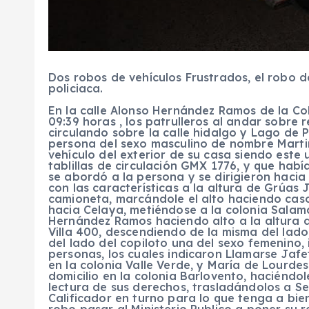
Dos robos de vehículos Frustrados, el robo d
policiaca.
En la calle Alonso Hernández Ramos de la Co
09:39 horas , los patrulleros al andar sobre r
circulando sobre la calle hidalgo y Lago de
persona del sexo masculino de nombre Marti
vehículo del exterior de su casa siendo este 
tablillas de circulación GMX 1776, y que hab
se abordó a la persona y se dirigieron hacia
con las características a la altura de Grúas
camioneta, marcándole el alto haciendo caso
hacia Celaya, metiéndose a la colonia Salam
Hernández Ramos haciendo alto a la altura d
Villa 400, descendiendo de la misma del lad
del lado del copiloto una del sexo femenino,
personas, los cuales indicaron Llamarse Jafe
en la colonia Valle Verde, y María de Lourde
domicilio en la colonia Barlovento, haciéndo
lectura de sus derechos, trasladándolos a Se
Calificador en turno para lo que tenga a bie
robo pasar al Ministerio Publico a poner su 