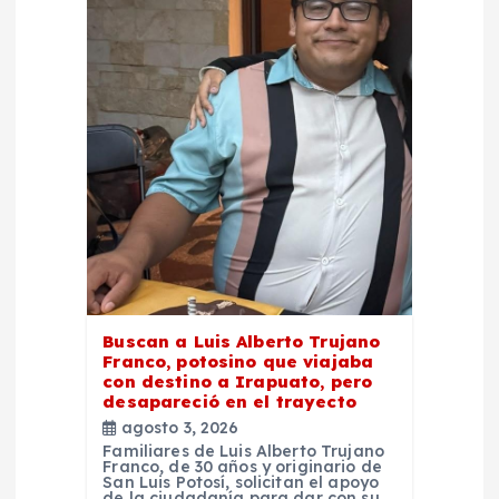
n
d
e
e
n
t
r
Buscan a Luis Alberto Trujano
Franco, potosino que viajaba
a
con destino a Irapuato, pero
desapareció en el trayecto
d
agosto 3, 2026
Familiares de Luis Alberto Trujano
Franco, de 30 años y originario de
a
San Luis Potosí, solicitan el apoyo
de la ciudadanía para dar con su