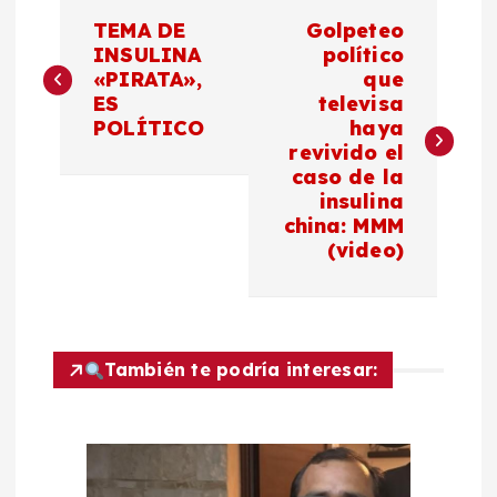
N
TEMA DE
Golpeteo
a
INSULINA
político
«PIRATA»,
que
ES
televisa
v
POLÍTICO
haya
revivido el
e
caso de la
insulina
g
china: MMM
(video)
a
c
También te podría interesar:
i
ó