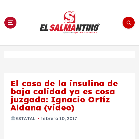
S
a
l
t
a
r
a
l
c
o
El Salmantino - medios/noticias/editorial
n
t
e
Inicio
n
i
d
o
El caso de la insulina de
baja calidad ya es cosa
juzgada: Ignacio Ortíz
Aldana (video)
ESTATAL
febrero 10, 2017