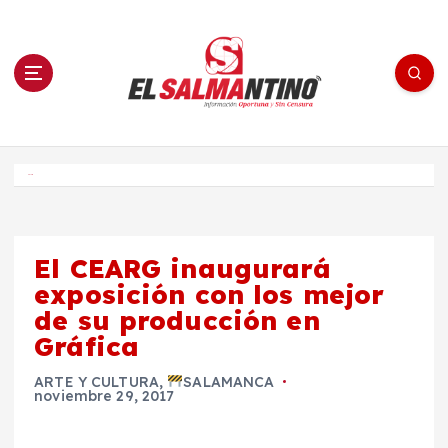
S
a
l
t
a
r
a
l
c
o
El Salmantino - medios/noticias/editorial
n
t
e
Inicio
n
i
d
o
El CEARG inaugurará
exposición con los mejor
de su producción en
Gráfica
ARTE Y CULTURA
,
SALAMANCA
noviembre 29, 2017