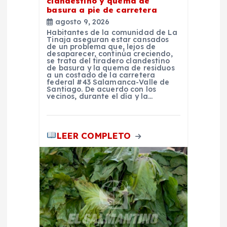
clandestino y quema de
t
basura a pie de carretera
agosto 9, 2026
Habitantes de la comunidad de La
r
Tinaja aseguran estar cansados
de un problema que, lejos de
desaparecer, continúa creciendo,
a
se trata del tiradero clandestino
de basura y la quema de residuos
a un costado de la carretera
federal #43 Salamanca-Valle de
d
Santiago. De acuerdo con los
vecinos, durante el día y la…
a
s
LEER COMPLETO