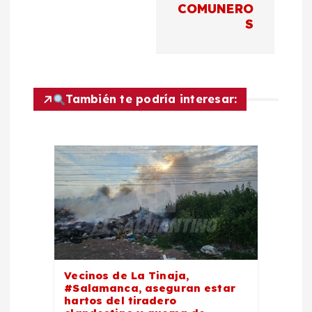
COMUNERO
a
S
c
i
También te podría interesar:
ó
n
d
e
e
Vecinos de La Tinaja,
#Salamanca, aseguran estar
n
hartos del tiradero