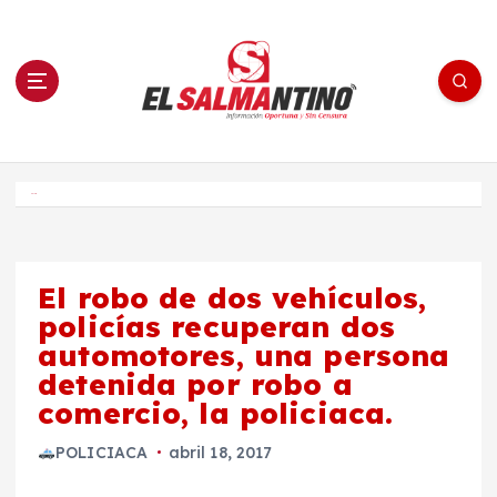
S
a
l
t
a
r
a
l
c
o
El Salmantino - medios/noticias/editorial
n
t
e
Inicio
n
i
d
o
El robo de dos vehículos,
policías recuperan dos
automotores, una persona
detenida por robo a
comercio, la policiaca.
POLICIACA
abril 18, 2017