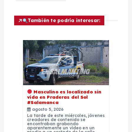
c
i
También te podría interesar:
ó
n
d
e
e
Masculino es localizado sin
vida en Praderas del Sol
n
#Salamanca
agosto 5, 2026
La tarde de este miércoles, jóvenes
t
creadores de contenido se
encontraban grabando
aparentemente un vídeo en un
predio a un costado de la calle