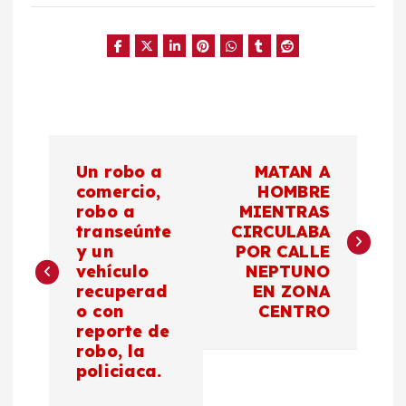
N
Un robo a
MATAN A
a
comercio,
HOMBRE
robo a
MIENTRAS
transeúnte
CIRCULABA
v
y un
POR CALLE
vehículo
NEPTUNO
e
recuperad
EN ZONA
o con
CENTRO
g
reporte de
robo, la
a
policiaca.