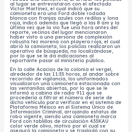
al lugar se entrevistaron con el afectado
Víctor Martínez, el cual indicó que su
camioneta era una Ford doble rodada
blanca con franjas azules con redilas y lona
roja, indicó además que llegó a las 8 am y la
última vez que la vio fue una hora antes del
reporte, vecinos del lugar mencionaron
haber visto a una persona de complexión
robusta tez morena con playera roja, el cual
abrió la camioneta, los policías realizaron un
operativo de búsqueda, no localizándose,
por lo que se le da indicaciones al
reportante pasar al ministerio público.
En la calle Acacias de la colonia el vergel,
alrededor de las 11:35 horas, al andar sobre
recorrido de vigilancia, los uniformados
visualizaron una camioneta estacionada con
las ventanillas abiertas, por lo que se le
informó a cabina de radio 911 que se
procedería a filtrar el número de serie de
dicho vehículo para verificar en el sistema de
Plataforma México en el Sistema Único de
Información Criminal, arrojando estatus de
robo vigente, siendo una camioneta marca
Ford con tablillas de circulación 435KAU
color verde olivo, motivo por el cual se
aseguró la camioneta y se trasladó con su