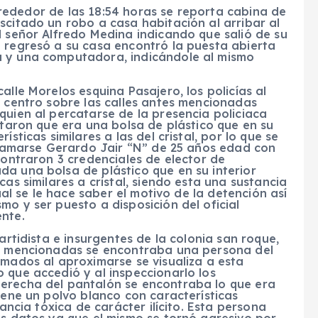
 alrededor de las 18:54 horas se reporta cabina de
scitado un robo a casa habitación al arribar al
l señor Alfredo Medina indicando que salió de su
o regresó a su casa encontró la puesta abierta
a y una computadora, indicándole al mismo
alle Morelos esquina Pasajero, los policías al
a centro sobre las calles antes mencionadas
quien al percatarse de la presencia policiaca
ataron que era una bolsa de plástico que en su
sticas similares a las del cristal, por lo que se
 llamarse Gerardo Jair “N” de 25 años edad con
contraron 3 credenciales de elector de
a una bolsa de plástico que en su interior
cas similares a cristal, siendo esta una sustancia
cual se le hace saber el motivo de la detención así
mo y ser puesto a disposición del oficial
ente.
artidista e insurgentes de la colonia san roque,
es mencionadas se encontraba una persona del
rmados al aproximarse se visualiza a esta
 que accedió y al inspeccionarlo los
derecha del pantalón se encontraba lo que era
iene un polvo blanco con características
tancia tóxica de carácter ilícito. Esta persona