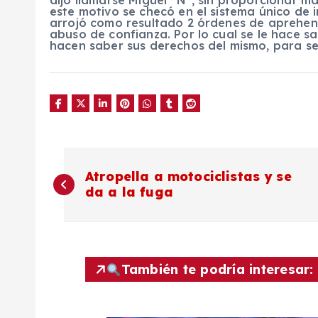
dijo llamarse Miguel “N”, sin proporcionar m
este motivo se checó en el sistema único de 
arrojó como resultado 2 órdenes de aprehen
abuso de confianza. Por lo cual se le hace sa
hacen saber sus derechos del mismo, para se
N
Atropella a motociclistas y se
da a la fuga
a
v
También te podría interesar:
e