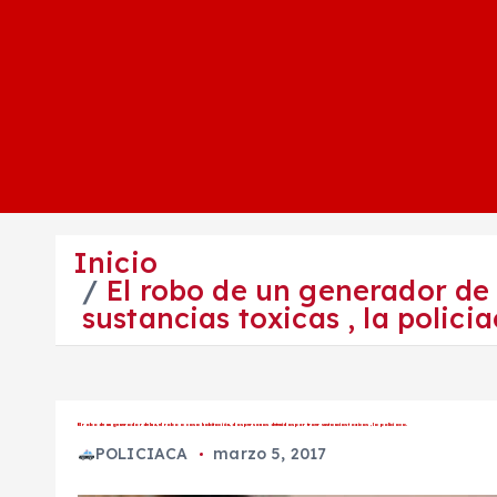
Inicio
El robo de un generador de 
sustancias toxicas , la policia
El robo de un generador de luz, el robo a casa habitación, dos personas detenidas por traer sustancias toxicas , la policiaca.
POLICIACA
marzo 5, 2017