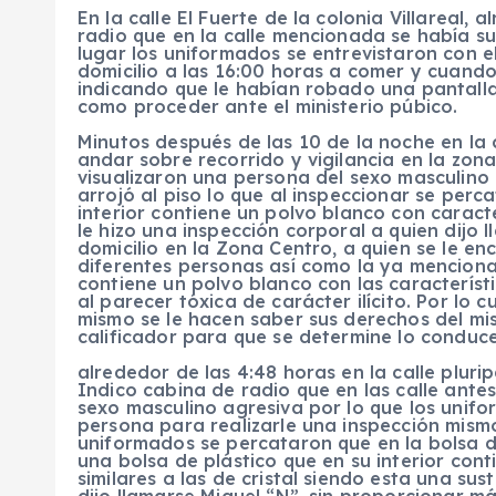
En la calle El Fuerte de la colonia Villareal,
radio que en la calle mencionada se había su
lugar los uniformados se entrevistaron con e
domicilio a las 16:00 horas a comer y cuand
indicando que le habían robado una pantall
como proceder ante el ministerio púbico.
Minutos después de las 10 de la noche en la c
andar sobre recorrido y vigilancia en la zon
visualizaron una persona del sexo masculino 
arrojó al piso lo que al inspeccionar se perc
interior contiene un polvo blanco con caracterí
le hizo una inspección corporal a quien dijo
domicilio en la Zona Centro, a quien se le en
diferentes personas así como la ya mencionad
contiene un polvo blanco con las característi
al parecer tóxica de carácter ilícito. Por lo 
mismo se le hacen saber sus derechos del mis
calificador para que se determine lo conduc
alrededor de las 4:48 horas en la calle plurip
Indico cabina de radio que en las calle ant
sexo masculino agresiva por lo que los unifo
persona para realizarle una inspección mismo
uniformados se percataron que en la bolsa 
una bolsa de plástico que en su interior cont
similares a las de cristal siendo esta una sus