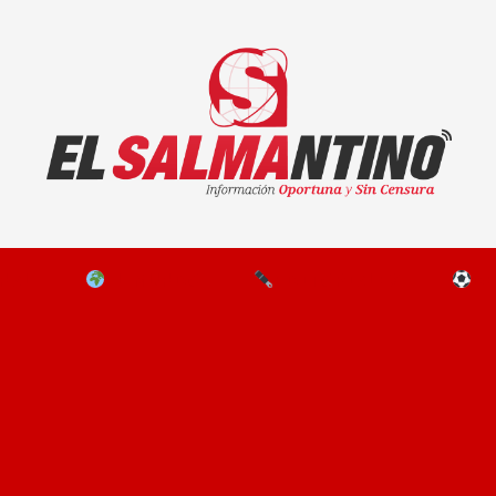
El Salmantino - medios/noticias/editorial
NAL
EL MUNDO
EDITORIALES
D