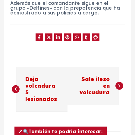
Además que el comandante sigue en el
grupo «Delfines» con la prepotencia que ha
demostrado a sus policías a cargo.
N
Deja
Sale ileso
a
volcadura
en
5
volcadura
lesionados
v
e
g
También te podría interesar: