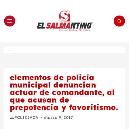
S
a
l
t
a
r
a
l
c
o
El Salmantino - medios/noticias/editorial
n
t
e
Inicio
n
i
d
o
elementos de policía
municipal denuncian
actuar de comandante, al
que acusan de
prepotencia y favoritismo.
POLICIACA
marzo 9, 2017