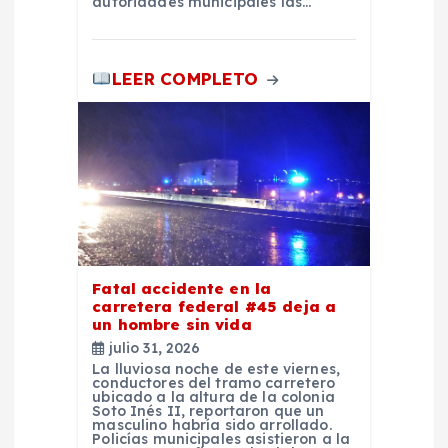
autoridades municipales las…
t
r
LEER COMPLETO
a
d
a
s
Fatal accidente en la
carretera federal #45 deja a
un hombre sin vida
julio 31, 2026
La lluviosa noche de este viernes,
conductores del tramo carretero
ubicado a la altura de la colonia
Soto Inés II, reportaron que un
masculino habría sido arrollado.
Policías municipales asistieron a la