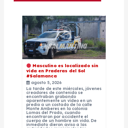
a
c
i
ó
n
Masculino es localizado sin
vida en Praderas del Sol
#Salamanca
d
agosto 5, 2026
La tarde de este miércoles, jóvenes
e
creadores de contenido se
encontraban grabando
aparentemente un vídeo en un
predio a un costado de la calle
e
Monte Amberes en la colonia
Lomas del Prado, cuando
encontraron por accidente el
n
cuerpo de un hombre sin vida. De
inmediato dieron aviso a las