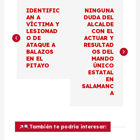
N
IDENTIFIC
NINGUNA
a
AN A
DUDA DEL
VÍCTIMA Y
ALCALDE
LESIONAD
CON EL
v
O DE
ACTUAR Y
ATAQUE A
RESULTAD
e
BALAZOS
OS DEL
EN EL
MANDO
g
PITAYO
ÚNICO
ESTATAL
a
EN
SALAMANC
c
A
i
ó
También te podría interesar: