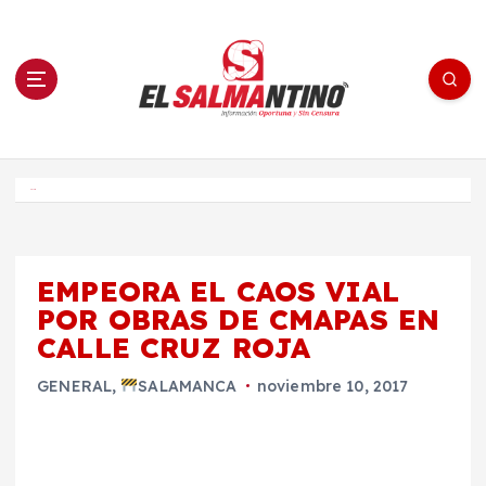
S
a
l
t
a
r
a
l
c
o
El Salmantino - medios/noticias/editorial
n
t
e
Inicio
n
i
d
o
EMPEORA EL CAOS VIAL
POR OBRAS DE CMAPAS EN
CALLE CRUZ ROJA
GENERAL
,
SALAMANCA
noviembre 10, 2017