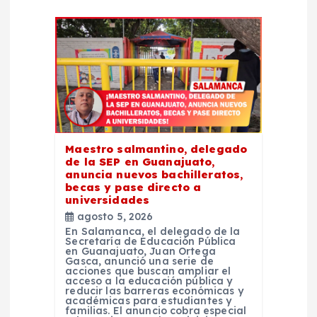
n
d
e
e
n
Maestro salmantino, delegado
de la SEP en Guanajuato,
t
anuncia nuevos bachilleratos,
becas y pase directo a
universidades
r
agosto 5, 2026
En Salamanca, el delegado de la
a
Secretaría de Educación Pública
en Guanajuato, Juan Ortega
Gasca, anunció una serie de
acciones que buscan ampliar el
d
acceso a la educación pública y
reducir las barreras económicas y
académicas para estudiantes y
familias. El anuncio cobra especial