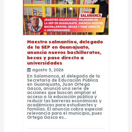
ó
n
d
Maestro salmantino, delegado
e
de la SEP en Guanajuato,
anuncia nuevos bachilleratos,
becas y pase directo a
e
universidades
agosto 5, 2026
n
En Salamanca, el delegado de la
Secretaría de Educación Pública
en Guanajuato, Juan Ortega
Gasca, anunció una serie de
t
acciones que buscan ampliar el
acceso a la educación pública y
reducir las barreras económicas y
r
académicas para estudiantes y
familias. El anuncio cobra especial
relevancia para el municipio, pues
Ortega Gasca es…
a