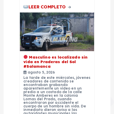
d
LEER COMPLETO
a
s
Masculino es localizado sin
vida en Praderas del Sol
#Salamanca
agosto 5, 2026
La tarde de este miércoles, jóvenes
creadores de contenido se
encontraban grabando
aparentemente un vídeo en un
predio a un costado de la calle
Monte Amberes en la colonia
Lomas del Prado, cuando
encontraron por accidente el
cuerpo de un hombre sin vida. De
inmediato dieron aviso a las
autoridades municipales las…