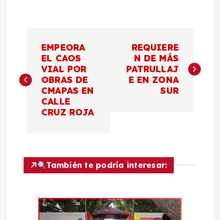
N
EMPEORA
REQUIERE
a
EL CAOS
N DE MÁS
VIAL POR
PATRULLAJ
OBRAS DE
E EN ZONA
v
CMAPAS EN
SUR
CALLE
e
CRUZ ROJA
g
a
También te podría interesar:
c
i