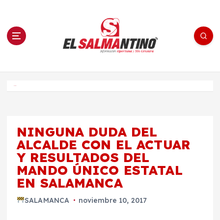
S
a
l
t
a
r
a
l
c
o
El Salmantino - medios/noticias/editorial
n
t
e
Inicio
n
i
d
o
NINGUNA DUDA DEL
ALCALDE CON EL ACTUAR
Y RESULTADOS DEL
MANDO ÚNICO ESTATAL
EN SALAMANCA
SALAMANCA
noviembre 10, 2017