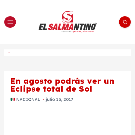
S
a
l
t
a
r
a
l
c
o
El Salmantino - medios/noticias/editorial
n
t
e
Inicio
n
i
d
o
En agosto podrás ver un
Eclipse total de Sol
NACIONAL
julio 15, 2017