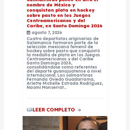
e
nombre de México y
conquistan plata en hockey
e
sobre pasto en los Juegos
Centroamericanos y del
Caribe, en Santo Domingo 2026
n
agosto 7, 2026
Cuatro deportistas originarias de
t
Salamanca formaron parte de la
selección mexicana femenil de
hockey sobre pasto que conquistó
la medalla de plata en los Juegos
r
Centroamericanos y del Caribe
Santo Domingo 2026,
consolidándose como referentes
a
del deporte guanajuatense a nivel
internacional. Las salmantinas
Fernanda Oviedo Guadarrama,
Arlette Michelle Estrada Rodríguez,
d
Naomi Monserrat…
a
LEER COMPLETO
s