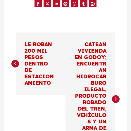
N
LE ROBAN
CATEAN
a
200 MIL
VIVIENDA
PESOS
EN GODOY;
DENTRO
ENCUENTR
v
DE
AN
ESTACION
HIDROCAR
e
AMIENTO
BURO
ILEGAL,
g
PRODUCTO
ROBADO
a
DEL TREN,
VEHÍCULO
c
S Y UN
ARMA DE