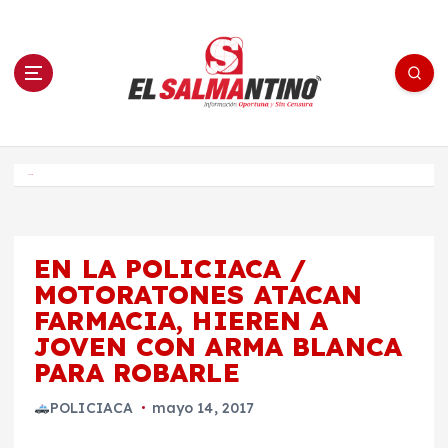
S
a
l
t
a
r
a
l
c
o
El Salmantino - medios/noticias/editorial
n
t
e
Inicio
n
i
d
o
EN LA POLICIACA /
MOTORATONES ATACAN
FARMACIA, HIEREN A
JOVEN CON ARMA BLANCA
PARA ROBARLE
POLICIACA
mayo 14, 2017