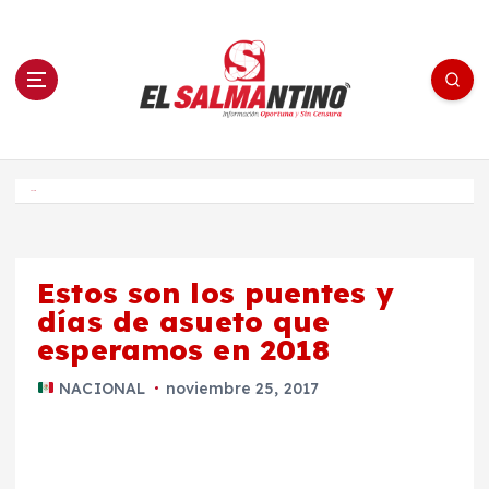
S
a
l
t
a
r
a
l
c
o
El Salmantino - medios/noticias/editorial
n
t
e
Inicio
n
i
d
o
Estos son los puentes y
días de asueto que
esperamos en 2018
NACIONAL
noviembre 25, 2017