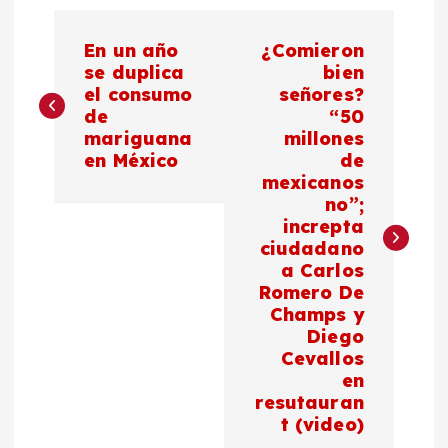
N
En un año
¿Comieron
a
se duplica
bien
el consumo
señores?
de
“50
v
mariguana
millones
en México
de
e
mexicanos
no”;
g
increpta
ciudadano
a
a Carlos
Romero De
c
Champs y
Diego
Cevallos
i
en
resutauran
ó
t (video)