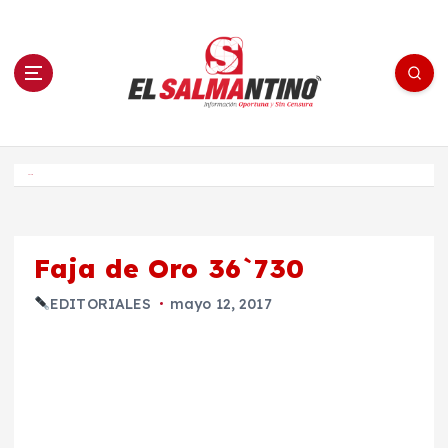
S
a
l
t
a
r
a
l
c
o
El Salmantino - medios/noticias/editorial
n
t
e
Inicio
n
i
d
o
Faja de Oro 36`730
EDITORIALES
mayo 12, 2017