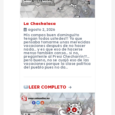
ó
n
La Chachalaca
agosto 2, 2026
d
Mis compas buen dominguito
tengan todos ustedes!!! Yo que
pensaba tomarme unas merecidas
e
vacaciones después de no hacer
nada… y es que eso de hacerse
menso también cansa… si no,
pregúntenle al Presi Checharrín!!!…
e
pero bueno, no se cuajó eso de las
vacaciones porque la clase política
del pueblo pues no da…
n
t
LEER COMPLETO
r
a