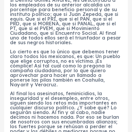
si Delfina Gómez Álvarez, les descontaba a
los empleados de su anterior alcaldía un
porcentaje para beneficio personal y de su
instituto político; que si Juan Zepeda, que si
equis. Que si el PRI, que si el PAN, que si el
PRD, que si MORENA, que si PANAL, que si el
PT, que si el PVEM, que si Movimiento
Ciudadano, que si Encuentro Social. Al final
uno de todos ellos será el triunfador a pesar
de sus negros historiales.
Lo cierto es que lo único que debemos tener
claro todos los mexicanos, es que: Un pueblo
que elige corruptos, no es víctima. ¡Es
cómplice! Así tal cual como lo pregona la
campaña ciudadana, por lo que quiero
aprovechar para hacer un llamado a
ponerse las pilas también en Coahuila,
Nayarit y Veracruz.
Al final los asesinatos, feminicidios, la
inseguridad y el desempleo, entre otros,
siguen siendo los retos más importantes en
cualquier discurso político. ¿Y sabe qué? Lo
seguirán siendo. Al fin y al cabo, nadie
decimos ni hacemos nada. Por eso se burlan
de nosotros con sus encumbradas alianzas;
los fuertes porque se rehúsan a perder el
poder y los débiles o mediocres porque no