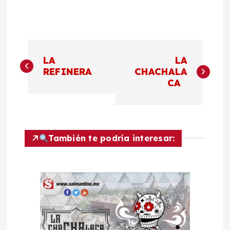
N
LA
LA
a
REFINERA
CHACHALA
CA
v
e
También te podría interesar:
g
a
c
i