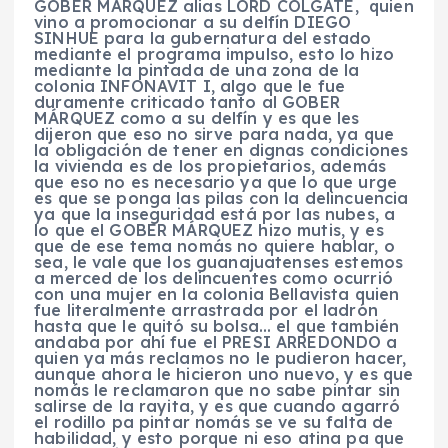
GOBER MÁRQUEZ alias LORD COLGATE, quien
vino a promocionar a su delfín DIEGO
SINHUE para la gubernatura del estado
mediante el programa impulso, esto lo hizo
mediante la pintada de una zona de la
colonia INFONAVIT I, algo que le fue
duramente criticado tanto al GOBER
MÁRQUEZ como a su delfín y es que les
dijeron que eso no sirve para nada, ya que
la obligación de tener en dignas condiciones
la vivienda es de los propietarios, además
que eso no es necesario ya que lo que urge
es que se ponga las pilas con la delincuencia
ya que la inseguridad está por las nubes, a
lo que el GOBER MÁRQUEZ hizo mutis, y es
que de ese tema nomás no quiere hablar, o
sea, le vale que los guanajuatenses estemos
a merced de los delincuentes como ocurrió
con una mujer en la colonia Bellavista quien
fue literalmente arrastrada por el ladrón
hasta que le quitó su bolsa… el que también
andaba por ahí fue el PRESI ARREDONDO a
quien ya más reclamos no le pudieron hacer,
aunque ahora le hicieron uno nuevo, y es que
nomás le reclamaron que no sabe pintar sin
salirse de la rayita, y es que cuando agarró
el rodillo pa pintar nomás se ve su falta de
habilidad, y esto porque ni eso atina pa que