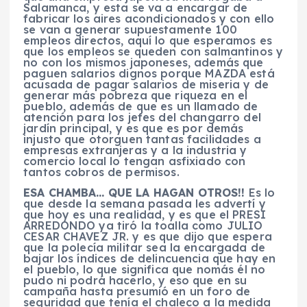
Salamanca, y esta se va a encargar de
fabricar los aires acondicionados y con ello
se van a generar supuestamente 100
empleos directos, aquí lo que esperamos es
que los empleos se queden con salmantinos y
no con los mismos japoneses, además que
paguen salarios dignos porque MAZDA está
acusada de pagar salarios de miseria y de
generar más pobreza que riqueza en el
pueblo, además de que es un llamado de
atención para los jefes del changarro del
jardín principal, y es que es por demás
injusto que otorguen tantas facilidades a
empresas extranjeras y a la industria y
comercio local lo tengan asfixiado con
tantos cobros de permisos.
ESA CHAMBA… QUE LA HAGAN OTROS!!
Es lo
que desde la semana pasada les advertí y
que hoy es una realidad, y es que el PRESI
ARREDONDO ya tiró la toalla como JULIO
CESAR CHAVEZ JR. y es que dijo que espera
que la polecía militar sea la encargada de
bajar los índices de delincuencia que hay en
el pueblo, lo que significa que nomás él no
pudo ni podrá hacerlo, y eso que en su
campaña hasta presumió en un foro de
seguridad que tenía el chaleco a la medida