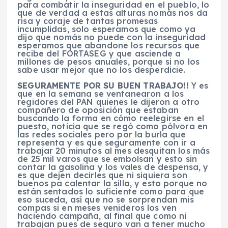
para combatir la inseguridad en el pueblo, lo
que de verdad a estas alturas nomás nos da
risa y coraje de tantas promesas
incumplidas, solo esperamos que como ya
dijo que nomás no puede con la inseguridad
esperamos que abandone los recursos que
recibe del FORTASEG y que asciende a
millones de pesos anuales, porque si no los
sabe usar mejor que no los desperdicie.
SEGURAMENTE POR SU BUEN TRABAJO!!
Y es
que en la semana se ventanearon a los
regidores del PAN quienes le dijeron a otro
compañero de oposición que estaban
buscando la forma en cómo reelegirse en el
puesto, noticia que se regó como pólvora en
las redes sociales pero por la burla que
representa y es que seguramente con ir a
trabajar 20 minutos al mes desquitan los más
de 25 mil varos que se embolsan y esto sin
contar la gasolina y los vales de despensa, y
es que dejen decirles que ni siquiera son
buenos pa calentar la silla, y esto porque no
están sentados lo suficiente como para que
eso suceda, así que no se sorprendan mis
compas si en meses venideros los ven
haciendo campaña, al final que como ni
trabajan pues de seguro van a tener mucho