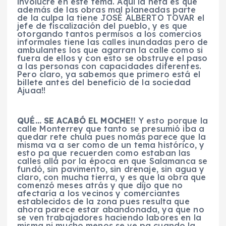
involucre en este tema. Aquí la neta es que
además de las obras mal planeadas parte
de la culpa la tiene JOSÉ ALBERTO TOVAR el
jefe de fiscalización del pueblo, y es que
otorgando tantos permisos a los comercios
informales tiene las calles inundadas pero de
ambulantes los que agarran la calle como si
fuera de ellos y con esto se obstruye el paso
a las personas con capacidades diferentes.
Pero claro, ya sabemos que primero está el
billete antes del beneficio de la sociedad
Ajuaa!!
QUÉ… SE ACABÓ EL MOCHE!!
Y esto porque la
calle Monterrey que tanto se presumió iba a
quedar rete chula pues nomás parece que la
misma va a ser como de un tema histórico, y
esto pa que recuerden como estaban las
calles allá por la época en que Salamanca se
fundó, sin pavimento, sin drenaje, sin agua y
claro, con mucha tierra, y es que la obra que
comenzó meses atrás y que dijo que no
afectaría a los vecinos y comerciantes
establecidos de la zona pues resulta que
ahora parece estar abandonada, ya que no
se ven trabajadores haciendo labores en la
misma ni mucho menos se ve pa cuando la