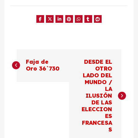
N
Faja de
DESDE EL
a
Oro 36`730
OTRO
LADO DEL
MUNDO /
v
LA
ILUSIÓN
e
DE LAS
ELECCION
g
ES
FRANCESA
a
S