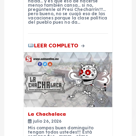
nada… y es que eso de hacerse
r
menso también cansa… si no,
pregúntenle al Presi Checharrín!!!…
pero bueno, no se cuajó eso de las
a
vacaciones porque la clase política
del pueblo pues no da…
d
LEER COMPLETO
a
s
La Chachalaca
julio 26, 2026
Mis compas buen dominguito
tengan todos ustedes!!! Está