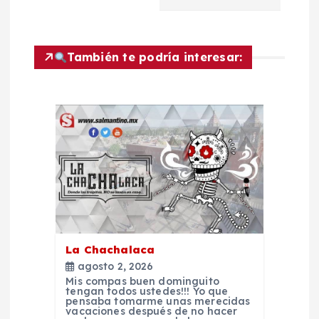
c
i
También te podría interesar:
ó
n
d
e
e
La Chachalaca
n
agosto 2, 2026
Mis compas buen dominguito
t
tengan todos ustedes!!! Yo que
pensaba tomarme unas merecidas
vacaciones después de no hacer