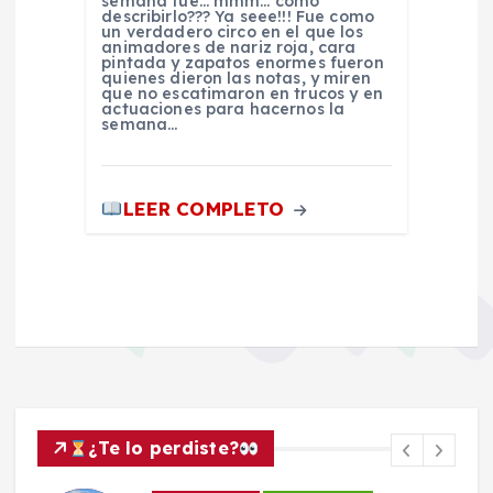
semana fue… mmm… cómo
describirlo??? Ya seee!!! Fue como
un verdadero circo en el que los
animadores de nariz roja, cara
pintada y zapatos enormes fueron
quienes dieron las notas, y miren
que no escatimaron en trucos y en
actuaciones para hacernos la
semana…
LEER COMPLETO
¿Te lo perdiste?