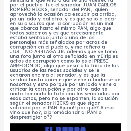
semana el que vino a darse una vueltecita
por el pueblo fue el senador JUAN CARLOS
ROMERO HICKS, senador del PAN, quien
aprovechó la ocasión pa escupir pa arriba,
pa un lado y pal otro, y es que salió a decir
en su discurso que la corrupción es un mal
que abarca hasta el mismo PAN, algo que
todos sabemos y es que precisamente
estaba sentado junto a uno de los
personajes más señalados por actos de
corrupción en el pueblo, y me refiero a
JUSTINO ARRIAGA JR. además que se tomó
una foto junto al otro señalado en múltiples
actos de corrupción como lo es el PRESI
ARREDONDO, algo que desató la furia de los
usuarios de las redes sociales y se le
echaron encima al senador, y es que la
verdad hasta parece que viene a burlarse de
nosotros y esto porque por un lado viene a
criticar la corrupción y por otro lado se
anda tomando la foto con los señalados por
esos actos, pero no se espanten, la solución
según el senador HICKS es que sigan
votando por el PAN Ajuaa!! por qué? A eso
vino que no?, a promocionar al PAN o
desprestigiarlo??