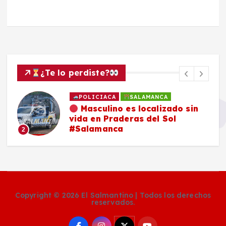
¿Te lo perdiste?
POLICIACA
SALAMANCA
Masculino es localizado sin
vida en Praderas del Sol
#Salamanca
2
Copyright © 2026 El Salmantino | Todos los derechos
reservados.