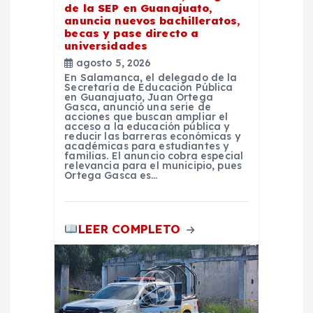
de la SEP en Guanajuato,
n
anuncia nuevos bachilleratos,
becas y pase directo a
t
universidades
agosto 5, 2026
En Salamanca, el delegado de la
r
Secretaría de Educación Pública
en Guanajuato, Juan Ortega
Gasca, anunció una serie de
a
acciones que buscan ampliar el
acceso a la educación pública y
reducir las barreras económicas y
académicas para estudiantes y
d
familias. El anuncio cobra especial
relevancia para el municipio, pues
Ortega Gasca es…
a
s
LEER COMPLETO