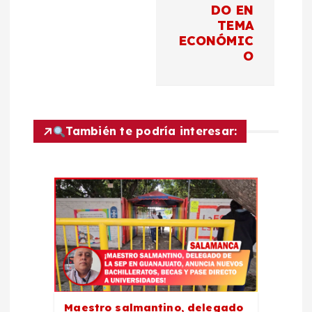
DO EN
g
TEMA
ECONÓMIC
a
O
c
i
También te podría interesar:
ó
n
d
e
e
Maestro salmantino, delegado