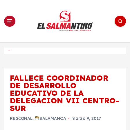
S
a
l
t
a
r
a
l
c
o
El Salmantino - medios/noticias/editorial
n
t
e
Inicio
n
i
d
o
FALLECE COORDINADOR
DE DESARROLLO
EDUCATIVO DE LA
DELEGACION VII CENTRO-
SUR
REGIONAL
,
SALAMANCA
marzo 9, 2017