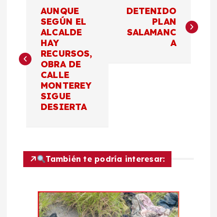
N
AUNQUE
DETENIDO
a
SEGÚN EL
PLAN
ALCALDE
SALAMANC
HAY
A
v
RECURSOS,
OBRA DE
e
CALLE
MONTEREY
g
SIGUE
DESIERTA
a
c
También te podría interesar:
i
ó
n