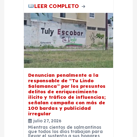
LEER COMPLETO
s
Denuncian penalmente a la
responsable de “Tu Lindo
Salamanca” por los presuntos
delitos de enriquecimiento
ilícito y tráfico de influencias;
señalan campaña con más de
100 bardas y publicidad
irregular
julio 27, 2026
Mientras cientos de salmantinos
que todos los días trabajan para
llevar el sustento a sus hogares