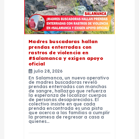
d
e
e
Madres buscadoras hallan
prendas enterradas con
rastros de violencia en
n
#Salamanca y exigen apoyo
oficial
t
julio 28, 2026
En Salamanca, un nuevo operativo
de madres buscadoras reveló
r
prendas enterradas con manchas
de sangre, hallazgo que refuerza
la esperanza de localizar cuerpos
de personas desaparecidas. El
a
colectivo insiste en que cada
prenda encontrada es una pista
que acerca a las familias a cumplir
d
la promesa de regresar a casa a
quienes…
a